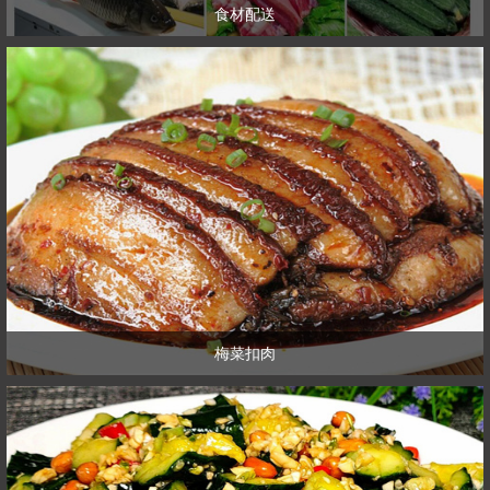
食材配送
梅菜扣肉