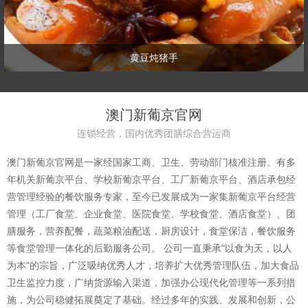
黄豆炖猪手
澳门新葡京官网
连锁经营，国内优秀团膳综合营运商
澳门新葡京官网是一家经国家工商、卫生、劳动部门核准注册。有多
年机关新葡京平台、学校新葡京平台、工厂新葡京平台、酒店承包经
营管理经验的餐饮服务专家，至今已发展成为一家集新葡京平台经营
管理（工厂食堂、企业食堂、医院食堂、学校食堂、酒店食堂）、团
膳服务，营养配餐，蔬菜粮油配送，厨房设计，食堂保洁，餐饮服务
等食堂管理一体化的后勤服务公司。 公司一直秉承"以食为天，以人
为本"的宗旨，广泛吸纳优秀人才，培养扩大优秀管理队伍，加大食品
卫生监控力度，广纳货源输入渠道，加强办公现代化管理等一系列措
施，为公司稳健拓展奠定了基础。经过多年的实践、发展和创新，公