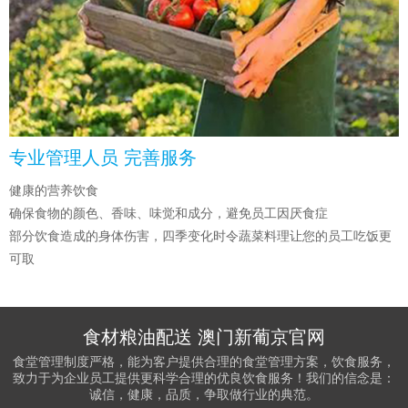
专业管理人员 完善服务
健康的营养饮食
确保食物的颜色、香味、味觉和成分，避免员工因厌食症
部分饮食造成的身体伤害，四季变化时令蔬菜料理让您的员工吃饭更
可取
食材粮油配送 澳门新葡京官网
食堂管理制度严格，能为客户提供合理的食堂管理方案，饮食服务，
致力于为企业员工提供更科学合理的优良饮食服务！我们的信念是：
诚信，健康，品质，争取做行业的典范。