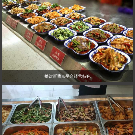
餐饮新葡京平台经营特色