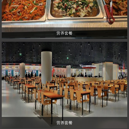
营养套餐
营养套餐