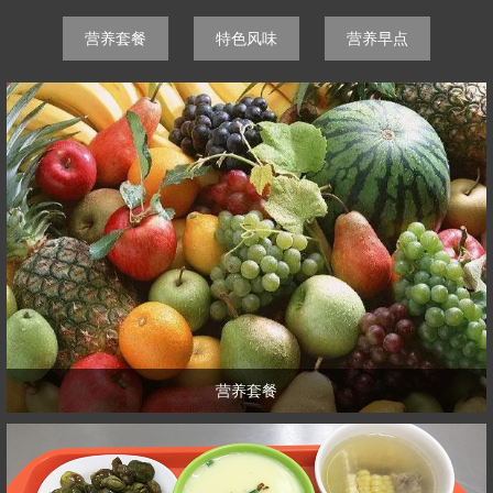
营养套餐
特色风味
营养早点
营养套餐