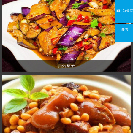
澳门新葡
官网
微信
油焖茄子