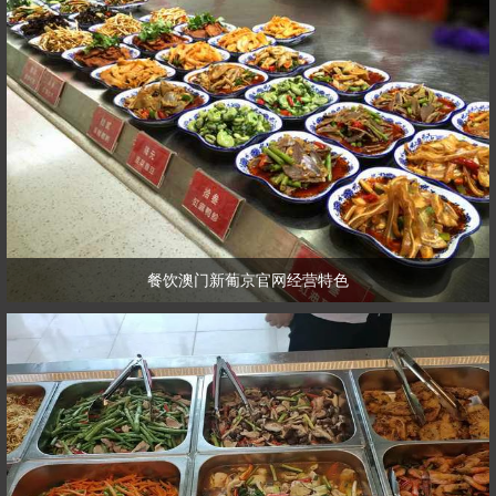
餐饮澳门新葡京官网经营特色