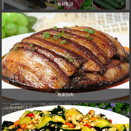
食材配送
梅菜扣肉