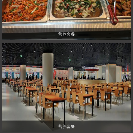
营养套餐
营养套餐