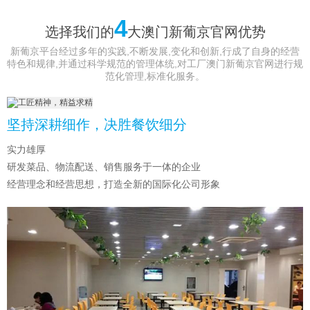
4
选择我们的
大澳门新葡京官网优势
新葡京平台经过多年的实践,不断发展,变化和创新,行成了自身的经营
特色和规律,并通过科学规范的管理体统,对工厂澳门新葡京官网进行规
范化管理,标准化服务。
坚持深耕细作，决胜餐饮细分
实力雄厚
研发菜品、物流配送、销售服务于一体的企业
经营理念和经营思想，打造全新的国际化公司形象