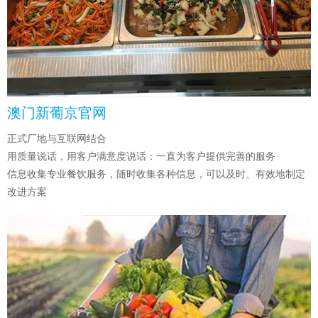
澳门新葡京官网
正式厂地与互联网结合
用质量说话，用客户满意度说话：一直为客户提供完善的服务
信息收集专业餐饮服务，随时收集各种信息，可以及时、有效地制定
改进方案