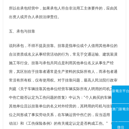
所以在承包经营中，如果承包人符合非法用工主体要件的，应由其
出资人或开办人承担法律责任。
五、承包与挂靠
说到承包，不得不提及挂靠。挂靠是指单位或个人借用其他单位的
合法资质或名义从事经营活动的行为，常见于交通运输、建筑装潢
施工等行业。挂靠与承包共同点是利用其他单位名义从事生产经
营，其区别在于挂靠者通常是生产资料的实际所有人，而承包者通
常没有所有权，仅有使用权。对于挂靠问题，最高人民法院行政审
判庭《关于车辆挂靠其他单位经营车辆实际所有人聘用的司机工作
新葡京平
中伤亡能否认定为工伤问题的答复》中认为："个人购买的车辆挂靠
其他单位且以挂靠单位的名义对外经营的，其聘用的司机与挂靠单
澳门新葡
位之间形成了事实劳动关系，在车辆运营中伤亡的，应当适用《劳
官网
动法》和《工伤保险条例》的有关规定认定是否构成工伤。" 《最高
微信