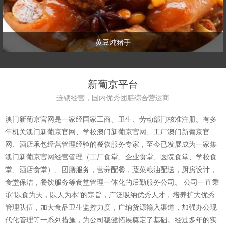
黄豆炖猪手
新葡京平台
连锁经营，国内优秀团膳综合营运商
澳门新葡京官网是一家经国家工商、卫生、劳动部门核准注册。有多
年机关澳门新葡京官网、学校澳门新葡京官网、工厂澳门新葡京官
网、酒店承包经营管理经验的餐饮服务专家，至今已发展成为一家集
澳门新葡京官网经营管理（工厂食堂、企业食堂、医院食堂、学校食
堂、酒店食堂）、团膳服务，营养配餐，蔬菜粮油配送，厨房设计，
食堂保洁，餐饮服务等食堂管理一体化的后勤服务公司。 公司一直秉
承"以食为天，以人为本"的宗旨，广泛吸纳优秀人才，培养扩大优秀
管理队伍，加大食品卫生监控力度，广纳货源输入渠道，加强办公现
代化管理等一系列措施，为公司稳健拓展奠定了基础。经过多年的实