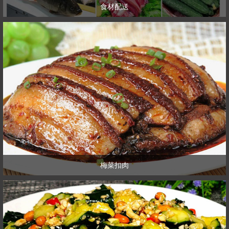
食材配送
梅菜扣肉