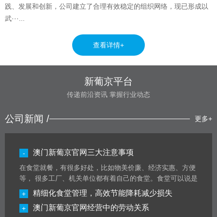
践、发展和创新，公司建立了合理有效稳定的组织网络，现已形成以
武···...
查看详情+
新葡京平台
传递前沿资讯 掌握行业动态
公司新闻 /
更多+
澳门新葡京官网三大注意事项
-
在食堂就餐，有很多好处，比如物美价廉、经济实惠、方便
等， 很多工厂、机关单位都有着自己的食堂。食堂可以说是
一种变相的福利，好的食堂互影响就餐者对单位或学校的印
精细化食堂管理，高效节能降耗减少损失
+
象。然而无论是学生食堂，还是单位食堂，面对的都是群体
澳门新葡京官网经营中的劳动关系
+
顾客，一般都采取的澳门新葡京官网经营方式，但是目前在