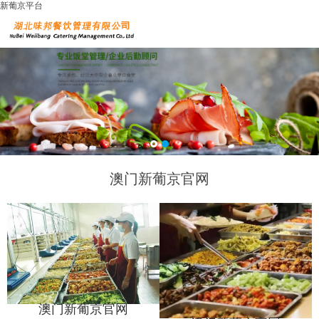
新葡京平台
澳门新葡京官网
澳门新葡京官网