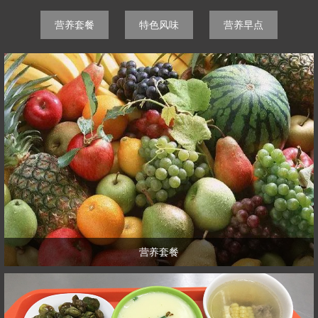
营养套餐
特色风味
营养早点
营养套餐