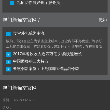
食堂管理上存在诸多问题，主要表现在以下几个方面...
【详
九招助你当好餐厅服务员
+
细】
澳门新葡京官网 /
更多+
食堂外包成为主流
-
以前，部分企业主为节省企业成本，企业内部不办食堂。许多职
工只能自带饭菜，吃冷菜冷饭，或到附近小店里吃，存在饮食安
全隐患。针对这种情况，衢州市总工会以"强保障，促和谐"活动
2017年餐饮收入近四万亿 外卖快速增长
+
为载体，推动企业职工食堂建设。许多企业也以"职工满意食
中国团餐的三大特点
+
堂"创建为目标，不断提升职工生活品质。目前，衢州规模以上企
业基本上建立起了职...
【详细】
餐饮创新案例：上岛咖啡经营品种创新
+
澳门新葡京官网
座机：027-89023788
Q Q：