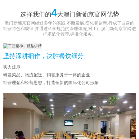
4
选择我们的
大澳门新葡京官网优势
澳门新葡京官网经过多年的实践,不断发展,变化和创新,行成了自身的
经营特色和规律,并通过科学规范的管理体统,对工厂澳门新葡京官网进
行规范化管理,标准化服务。
坚持深耕细作，决胜餐饮细分
实力雄厚
研发菜品、物流配送、销售服务于一体的企业
经营理念和经营思想，打造全新的国际化公司形象