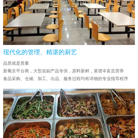
现代化的管理、精湛的厨艺
品质就是质量
新葡京平台商，大型农副产品专供，原料新鲜，菜谱丰富且营养
食品采购、仓储、加工、出品、服务过程均有详细的专业指导程序