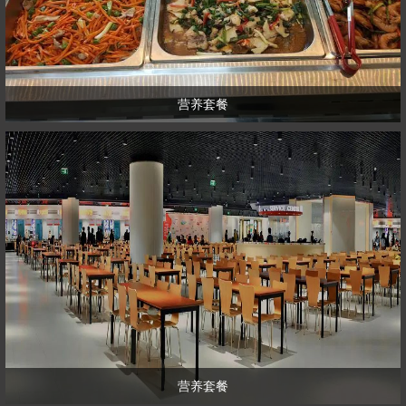
营养套餐
营养套餐