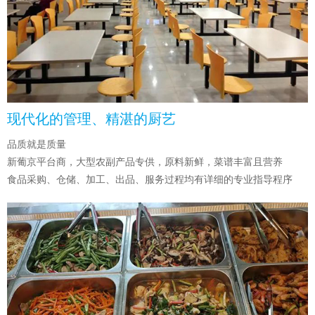
现代化的管理、精湛的厨艺
品质就是质量
新葡京平台商，大型农副产品专供，原料新鲜，菜谱丰富且营养
食品采购、仓储、加工、出品、服务过程均有详细的专业指导程序