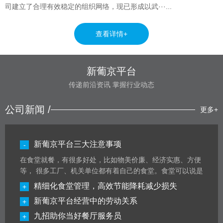
司建立了合理有效稳定的组织网络，现已形成以武···...
查看详情+
新葡京平台
传递前沿资讯 掌握行业动态
公司新闻 /
更多+
新葡京平台三大注意事项
-
在食堂就餐，有很多好处，比如物美价廉、经济实惠、方便
等， 很多工厂、机关单位都有着自己的食堂。食堂可以说是
一种变相的福利，好的食堂互影响就餐者对单位或学校的印
精细化食堂管理，高效节能降耗减少损失
+
象。然而无论是学生食堂，还是单位食堂，面对的都是群体
新葡京平台经营中的劳动关系
+
顾客，一般都采取的新葡京平台经营方式，但是目前在食堂
管理上存在诸多问题，主要表现在以下几个方面...
【详细】
九招助你当好餐厅服务员
+