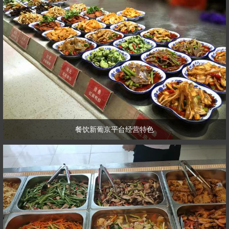
餐饮新葡京平台经营特色