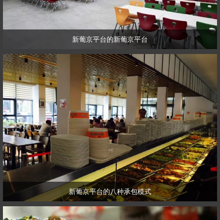
新葡京平台的新葡京平台
新葡京平台的八种承包模式