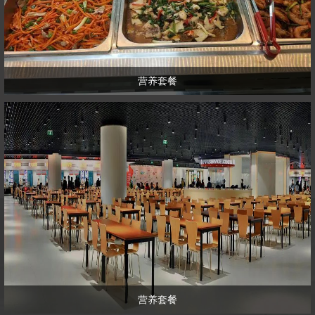
营养套餐
营养套餐