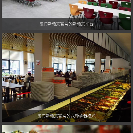
澳门新葡京官网的新葡京平台
澳门新葡京官网的八种承包模式