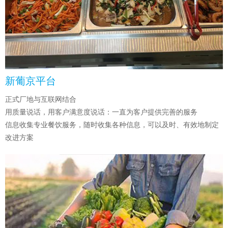
新葡京平台
正式厂地与互联网结合
用质量说话，用客户满意度说话：一直为客户提供完善的服务
信息收集专业餐饮服务，随时收集各种信息，可以及时、有效地制定
改进方案