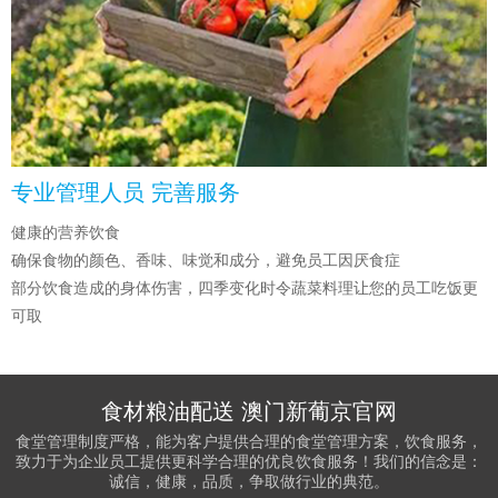
专业管理人员 完善服务
健康的营养饮食
确保食物的颜色、香味、味觉和成分，避免员工因厌食症
部分饮食造成的身体伤害，四季变化时令蔬菜料理让您的员工吃饭更
可取
食材粮油配送 澳门新葡京官网
食堂管理制度严格，能为客户提供合理的食堂管理方案，饮食服务，
致力于为企业员工提供更科学合理的优良饮食服务！我们的信念是：
诚信，健康，品质，争取做行业的典范。