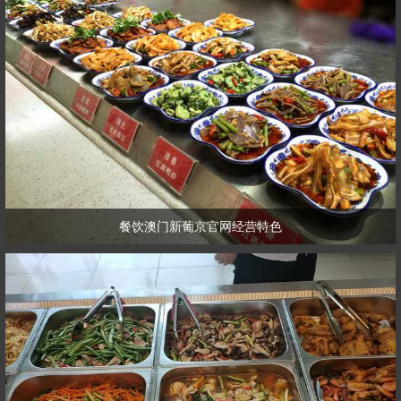
餐饮澳门新葡京官网经营特色