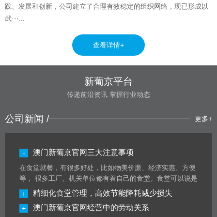
践、发展和创新，公司建立了合理有效稳定的组织网络，现已形成以
武···...
查看详情+
新葡京平台
传递前沿资讯 掌握行业动态
公司新闻 /
更多+
澳门新葡京官网三大注意事项
-
在食堂就餐，有很多好处，比如物美价廉、经济实惠、方便
等， 很多工厂、机关单位都有着自己的食堂。食堂可以说是
一种变相的福利，好的食堂互影响就餐者对单位或学校的印
精细化食堂管理，高效节能降耗减少损失
+
象。然而无论是学生食堂，还是单位食堂，面对的都是群体
澳门新葡京官网经营中的劳动关系
+
顾客，一般都采取的澳门新葡京官网经营方式，但是目前在