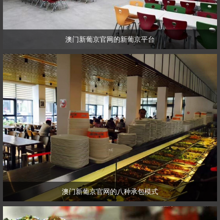
澳门新葡京官网的新葡京平台
澳门新葡京官网的八种承包模式