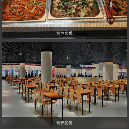
营养套餐
营养套餐