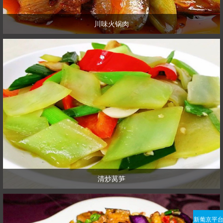
川味火锅肉
清炒莴笋
新葡京平