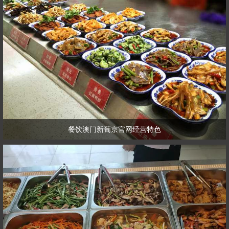
餐饮澳门新葡京官网经营特色