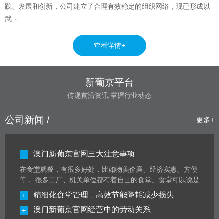
践、发展和创新，公司建立了合理有效稳定的组织网络，现已形成以
武···...
查看详情+
新葡京平台
传递前沿资讯 掌握行业动态
公司新闻 /
更多+
澳门新葡京官网三大注意事项
-
在食堂就餐，有很多好处，比如物美价廉、经济实惠、方便
等， 很多工厂、机关单位都有着自己的食堂。食堂可以说是
一种变相的福利，好的食堂互影响就餐者对单位或学校的印
精细化食堂管理，高效节能降耗减少损失
+
象。然而无论是学生食堂，还是单位食堂，面对的都是群体
澳门新葡京官网经营中的劳动关系
+
顾客，一般都采取的澳门新葡京官网经营方式，但是目前在