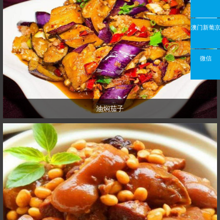
澳门新葡
官网
微信
油焖茄子