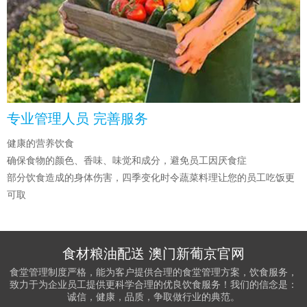
专业管理人员 完善服务
健康的营养饮食
确保食物的颜色、香味、味觉和成分，避免员工因厌食症
部分饮食造成的身体伤害，四季变化时令蔬菜料理让您的员工吃饭更
可取
食材粮油配送 澳门新葡京官网
食堂管理制度严格，能为客户提供合理的食堂管理方案，饮食服务，
致力于为企业员工提供更科学合理的优良饮食服务！我们的信念是：
诚信，健康，品质，争取做行业的典范。