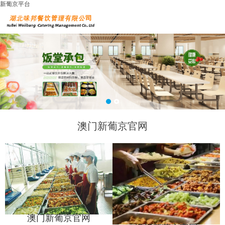
新葡京平台
澳门新葡京官网
澳门新葡京官网