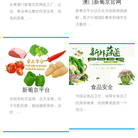
澳门新葡京官网
从事澳门新葡京官网及工厂、企
新葡京平台以文化与创新两面旗
业、事业单位餐饮托管业务，优
帜，致力引领团队餐饮和城市生
质的菜肴，···
活餐饮···
食品安全
新葡京平台
为保证食品卫生，保障全体员工
全程有机可追溯，当天采摘，当
的身体健康，给就餐者提供一个
天宅配到家；挑战极限美味，凉
清洁···
拌、···