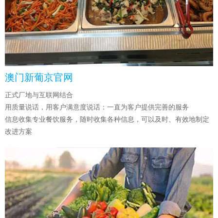
澳门新葡京官网
正式厂地与互联网结合
用质量说话，用客户满意度说话：一直为客户提供完善的服务
信息收集专业餐饮服务，随时收集各种信息，可以及时、有效地制定
改进方案