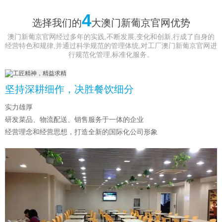
4
选择我们的
大澳门新葡京官网优势
澳门新葡京官网经过多年的实践,不断发展,变化和创新,行成了自身的
经营特色和规律,并通过科学规范的管理体统,对工厂澳门新葡京官网进
行规范化管理,标准化服务。
坚持深耕细作，决胜餐饮细分
实力雄厚
研发菜品、物流配送、销售服务于一体的企业
经营理念和经营思想，打造全新的国际化公司形象