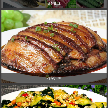
食材配送
梅菜扣肉