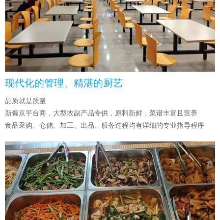
现代化的管理、精湛的厨艺
品质就是质量
新葡京平台商，大型农副产品专供，原料新鲜，菜谱丰富且营养
食品采购、仓储、加工、出品、服务过程均有详细的专业指导程序