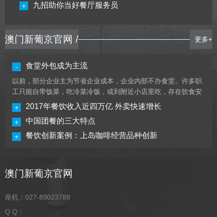
食堂管理上存在诸多问题，主要表现在以下几个方面...
【详
九招助你当好餐厅服务员
+
细】
澳门新葡京官网 /
更多+
食堂外包成为主流
-
以前，部分企业主为节省企业成本，企业内部不办食堂。许多职
工只能自带饭菜，吃冷菜冷饭，或到附近小店里吃，存在饮食安
全隐患。针对这种情况，衢州市总工会以"强保障，促和谐"活动
2017年餐饮收入近四万亿 外卖快速增长
+
为载体，推动企业职工食堂建设。许多企业也以"职工满意食
中国团餐的三大特点
+
堂"创建为目标，不断提升职工生活品质。目前，衢州规模以上企
业基本上建立起了职...
【详细】
餐饮创新案例：上岛咖啡经营品种创新
+
澳门新葡京官网
座机：027-89023788
Q Q：