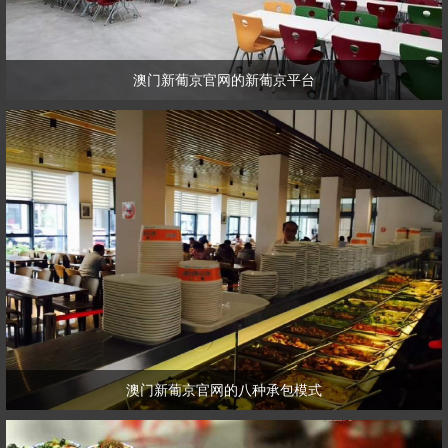
澳门新葡京官网的新葡京平台
澳门新葡京官网的八种承包模式