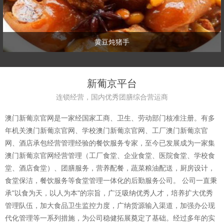
黄豆炖猪手
新葡京平台
连锁经营，国内优秀团膳综合营运商
澳门新葡京官网是一家经国家工商、卫生、劳动部门核准注册。有多
年机关澳门新葡京官网、学校澳门新葡京官网、工厂澳门新葡京官
网、酒店承包经营管理经验的餐饮服务专家，至今已发展成为一家集
澳门新葡京官网经营管理（工厂食堂、企业食堂、医院食堂、学校食
堂、酒店食堂）、团膳服务，营养配餐，蔬菜粮油配送，厨房设计，
食堂保洁，餐饮服务等食堂管理一体化的后勤服务公司。 公司一直秉
承"以食为天，以人为本"的宗旨，广泛吸纳优秀人才，培养扩大优秀
管理队伍，加大食品卫生监控力度，广纳货源输入渠道，加强办公现
代化管理等一系列措施，为公司稳健拓展奠定了基础。经过多年的实