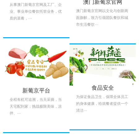
澳门新葡京官网
从事澳门新葡京官网及工厂、企
澳门新葡京官网以文化与创新两
业、事业单位餐饮托管业务，优
面旗帜，致力引领团队餐饮和城
质的菜肴，···
市生活餐饮···
食品安全
新葡京平台
为保证食品卫生，保障全体员工
全程有机可追溯，当天采摘，当
的身体健康，给就餐者提供一个
天宅配到家；挑战极限美味，凉
清洁···
拌、···