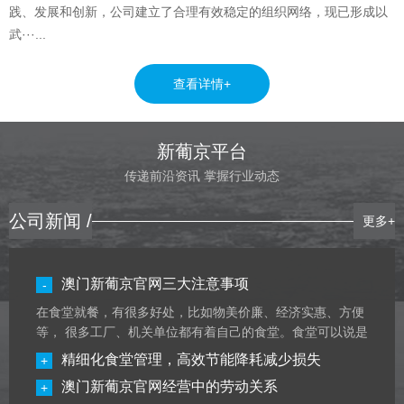
践、发展和创新，公司建立了合理有效稳定的组织网络，现已形成以
武···...
查看详情+
新葡京平台
传递前沿资讯 掌握行业动态
公司新闻 /
更多+
澳门新葡京官网三大注意事项
-
在食堂就餐，有很多好处，比如物美价廉、经济实惠、方便
等， 很多工厂、机关单位都有着自己的食堂。食堂可以说是
一种变相的福利，好的食堂互影响就餐者对单位或学校的印
精细化食堂管理，高效节能降耗减少损失
+
象。然而无论是学生食堂，还是单位食堂，面对的都是群体
澳门新葡京官网经营中的劳动关系
+
顾客，一般都采取的澳门新葡京官网经营方式，但是目前在