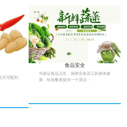
食品安全
为保证食品卫生，保障全体员工的身体健
当天宅配到
康，给就餐者提供一个清洁···