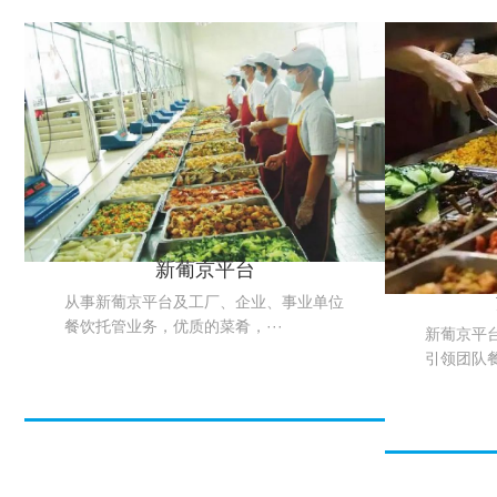
新葡京平台
从事新葡京平台及工厂、企业、事业单位
餐饮托管业务，优质的菜肴，···
新葡京平
引领团队餐