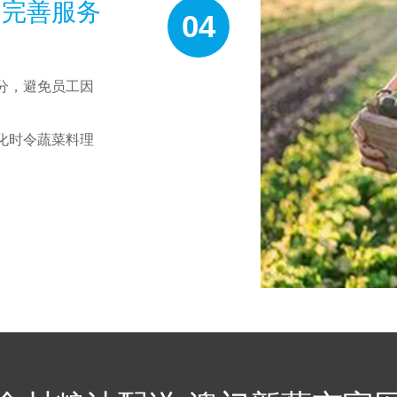
 完善服务
04
分，避免员工因
化时令蔬菜料理