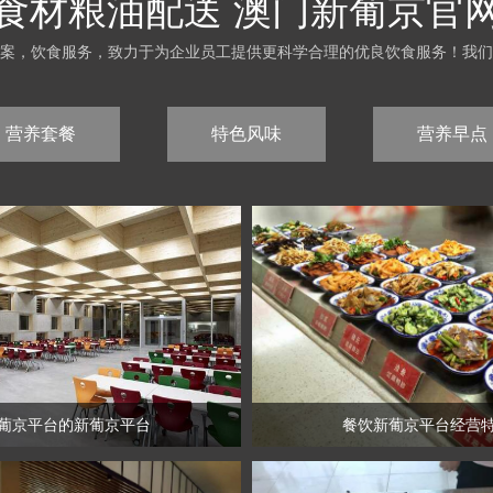
食材粮油配送 澳门新葡京官
案，饮食服务，致力于为企业员工提供更科学合理的优良饮食服务！我们
营养套餐
特色风味
营养早点
葡京平台的新葡京平台
餐饮新葡京平台经营