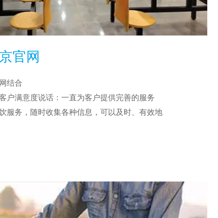
京官网
网结合
客户满意度说话：一直为客户提供完善的服务
饮服务，随时收集各种信息，可以及时、有效地