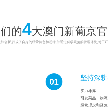
4
我们的
大澳门新葡京官
化和创新,行成了自身的经营特色和规律,并通过科学规范的管理体统,对工
坚持深耕
01
实力雄厚
研发菜品、物流
经营理念和经营