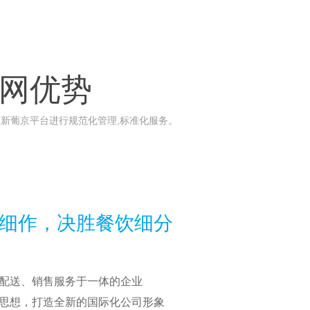
网优势
厂新葡京平台进行规范化管理,标准化服务。
细作，决胜餐饮细分
配送、销售服务于一体的企业
思想，打造全新的国际化公司形象