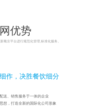
网优势
厂新葡京平台进行规范化管理,标准化服务。
细作，决胜餐饮细分
配送、销售服务于一体的企业
思想，打造全新的国际化公司形象