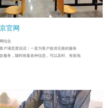
京官网
网结合
客户满意度说话：一直为客户提供完善的服务
饮服务，随时收集各种信息，可以及时、有效地