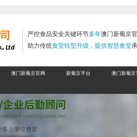
严控食品安全关键环节
多年
澳门新葡京
助力传统
食堂转型升级，提供智慧食堂
澳门新葡京官网
新葡京平台
澳门新葡京