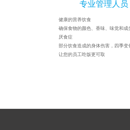
专业管理人员
健康的营养饮食
确保食物的颜色、香味、味觉和成
厌食症
部分饮食造成的身体伤害，四季变
让您的员工吃饭更可取