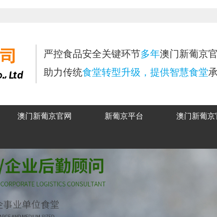
严控食品安全关键环节
多年
澳门新葡京
助力传统
食堂转型升级，提供智慧食堂
澳门新葡京官网
新葡京平台
澳门新葡京