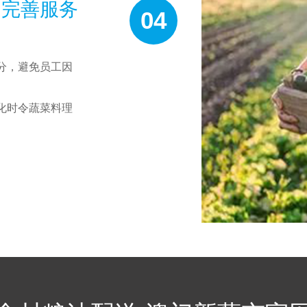
 完善服务
04
分，避免员工因
化时令蔬菜料理