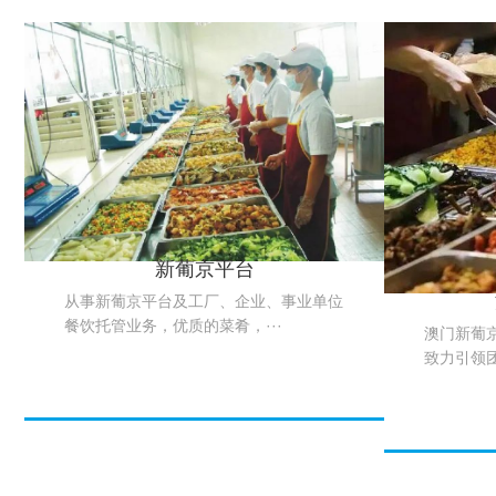
新葡京平台
从事新葡京平台及工厂、企业、事业单位
餐饮托管业务，优质的菜肴，···
澳门新葡
致力引领团