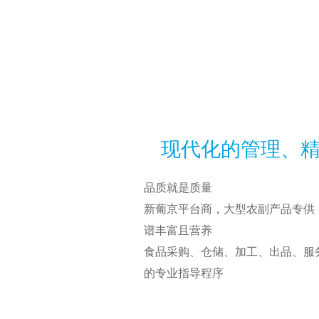
现代化的管理、
品质就是质量
新葡京平台商，大型农副产品专供
谱丰富且营养
食品采购、仓储、加工、出品、服
的专业指导程序