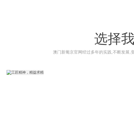
选择
澳门新葡京官网经过多年的实践,不断发展,