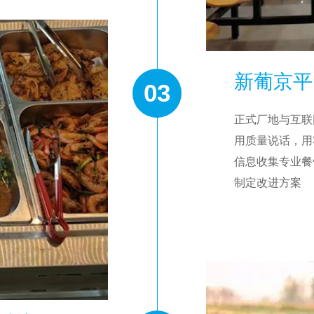
新葡京平
03
正式厂地与互联
用质量说话，用
信息收集专业餐
制定改进方案