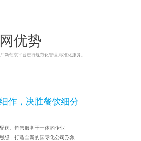
网优势
工厂新葡京平台进行规范化管理,标准化服务。
细作，决胜餐饮细分
配送、销售服务于一体的企业
思想，打造全新的国际化公司形象