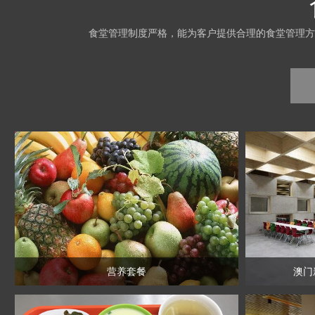
食堂管理制度严格，能为客户提供合理的食堂管理方
营养套餐
澳门