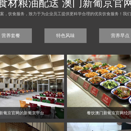
食材粮油配送 澳门新葡京官
案，饮食服务，致力于为企业员工提供更科学合理的优良饮食服务！我们
营养套餐
特色风味
营养早点
新葡京官网的新葡京平台
餐饮澳门新葡京官网经