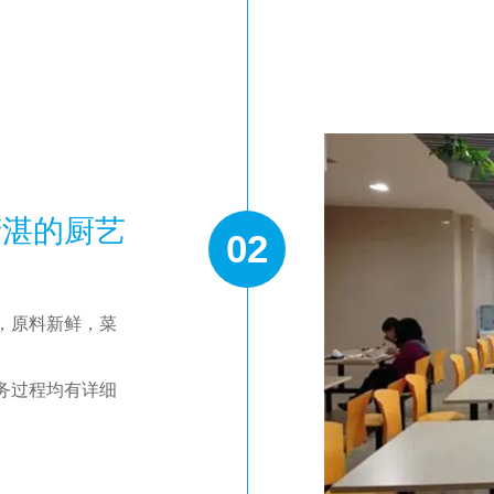
精湛的厨艺
02
，原料新鲜，菜
务过程均有详细