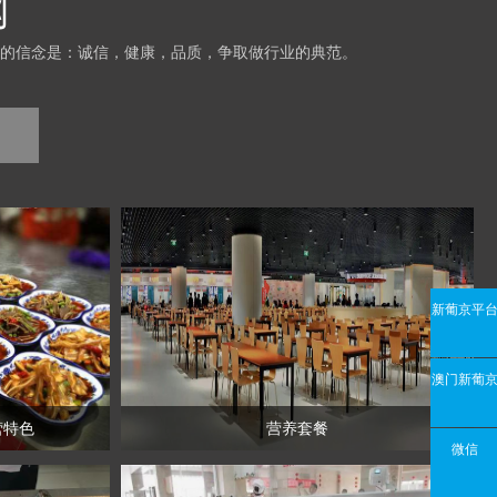
网
的信念是：诚信，健康，品质，争取做行业的典范。
新葡京平
澳门新葡
官网
营特色
营养套餐
微信