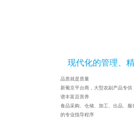
现代化的管理、
品质就是质量
新葡京平台商，大型农副产品专供
谱丰富且营养
食品采购、仓储、加工、出品、服
的专业指导程序