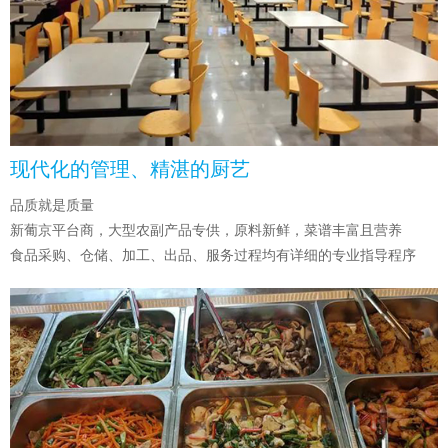
现代化的管理、精湛的厨艺
品质就是质量
新葡京平台商，大型农副产品专供，原料新鲜，菜谱丰富且营养
食品采购、仓储、加工、出品、服务过程均有详细的专业指导程序