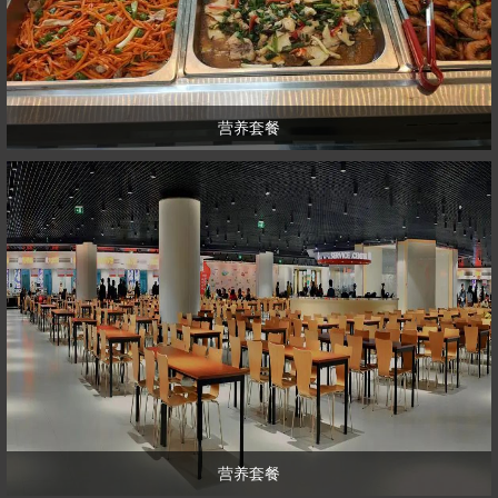
营养套餐
营养套餐