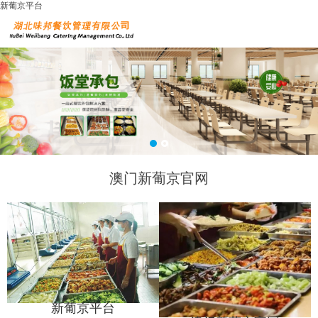
新葡京平台
澳门新葡京官网
新葡京平台