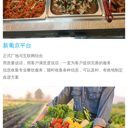
新葡京平台
正式厂地与互联网结合
用质量说话，用客户满意度说话：一直为客户提供完善的服务
信息收集专业餐饮服务，随时收集各种信息，可以及时、有效地制定
改进方案