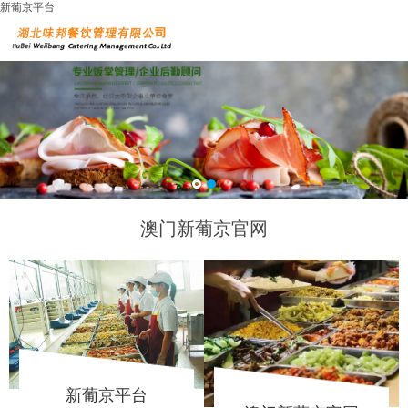
新葡京平台
澳门新葡京官网
新葡京平台