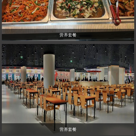
营养套餐
营养套餐