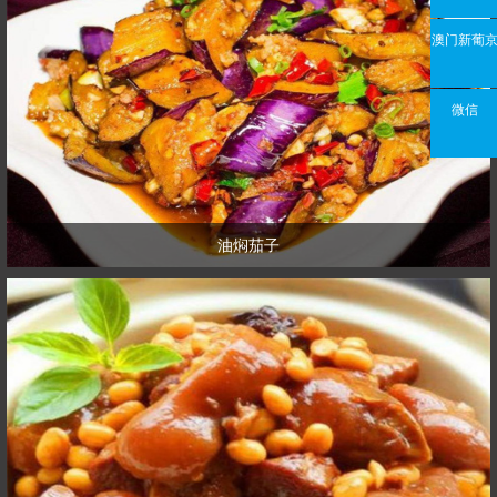
澳门新葡
官网
微信
油焖茄子