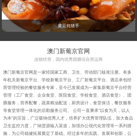
黄豆炖猪手
澳门新葡京官网
连锁经营，国内优秀团膳综合营运商
澳门新葡京官网是一家经国家工商、卫生、劳动部门核准注册。有多
年机关新葡京平台、学校新葡京平台、工厂新葡京平台、酒店承包经
营管理经验的餐饮服务专家，至今已发展成为一家集新葡京平台经营
管理（工厂食堂、企业食堂、医院食堂、学校食堂、酒店食堂）、团
膳服务，营养配餐，蔬菜粮油配送，厨房设计，食堂保洁，餐饮服务
等食堂管理一体化的后勤服务公司。 公司一直秉承"以食为天，以人
为本"的宗旨，广泛吸纳优秀人才，培养扩大优秀管理队伍，加大食品
卫生监控力度，广纳货源输入渠道，加强办公现代化管理等一系列措
施，为公司稳健拓展奠定了基础。经过多年的实践、发展和创新，公