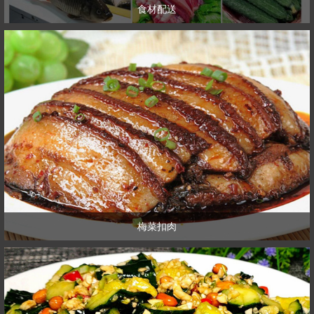
食材配送
梅菜扣肉