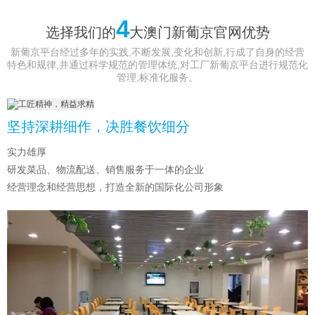
4
选择我们的
大澳门新葡京官网优势
新葡京平台经过多年的实践,不断发展,变化和创新,行成了自身的经营
特色和规律,并通过科学规范的管理体统,对工厂新葡京平台进行规范化
管理,标准化服务。
坚持深耕细作，决胜餐饮细分
实力雄厚
研发菜品、物流配送、销售服务于一体的企业
经营理念和经营思想，打造全新的国际化公司形象