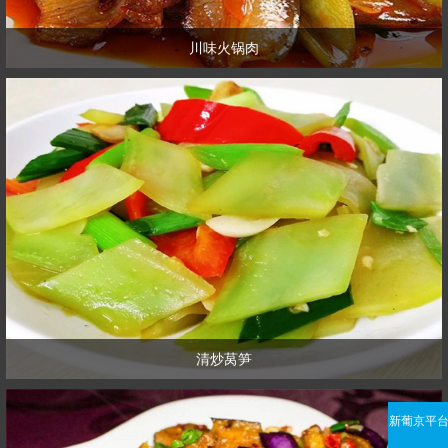
川味火锅肉
清炒莴笋
新葡京平