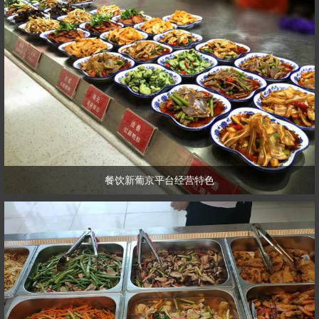
餐饮新葡京平台经营特色