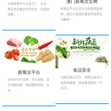
澳门新葡京官网
从事新葡京平台及工厂、企业、
新葡京平台以文化与创新两面旗
事业单位餐饮托管业务，优质的
帜，致力引领团队餐饮和城市生
菜肴，···
活餐饮···
食品安全
新葡京平台
为保证食品卫生，保障全体员工
全程有机可追溯，当天采摘，当
的身体健康，给就餐者提供一个
天宅配到家；挑战极限美味，凉
清洁···
拌、···