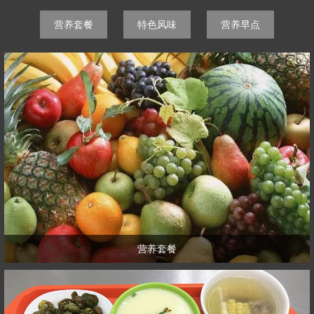
营养套餐
特色风味
营养早点
营养套餐