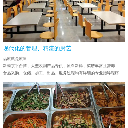
现代化的管理、精湛的厨艺
品质就是质量
新葡京平台商，大型农副产品专供，原料新鲜，菜谱丰富且营养
食品采购、仓储、加工、出品、服务过程均有详细的专业指导程序