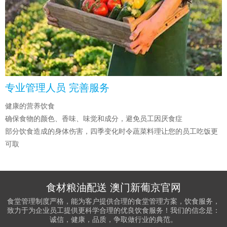
专业管理人员 完善服务
健康的营养饮食
确保食物的颜色、香味、味觉和成分，避免员工因厌食症
部分饮食造成的身体伤害，四季变化时令蔬菜料理让您的员工吃饭更
可取
食材粮油配送 澳门新葡京官网
食堂管理制度严格，能为客户提供合理的食堂管理方案，饮食服务，
致力于为企业员工提供更科学合理的优良饮食服务！我们的信念是：
诚信，健康，品质，争取做行业的典范。