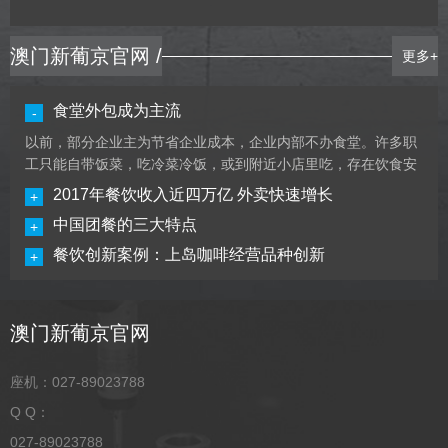
澳门新葡京官网 /
更多+
食堂外包成为主流
-
以前，部分企业主为节省企业成本，企业内部不办食堂。许多职
工只能自带饭菜，吃冷菜冷饭，或到附近小店里吃，存在饮食安
全隐患。针对这种情况，衢州市总工会以"强保障，促和谐"活动
2017年餐饮收入近四万亿 外卖快速增长
+
为载体，推动企业职工食堂建设。许多企业也以"职工满意食
中国团餐的三大特点
+
堂"创建为目标，不断提升职工生活品质。目前，衢州规模以上企
业基本上建立起了职...
【详细】
餐饮创新案例：上岛咖啡经营品种创新
+
澳门新葡京官网
座机：027-89023788
Q Q：
027-89023788