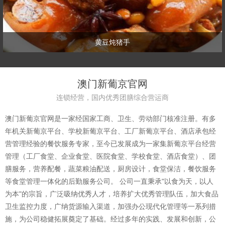
黄豆炖猪手
澳门新葡京官网
连锁经营，国内优秀团膳综合营运商
澳门新葡京官网是一家经国家工商、卫生、劳动部门核准注册。有多
年机关新葡京平台、学校新葡京平台、工厂新葡京平台、酒店承包经
营管理经验的餐饮服务专家，至今已发展成为一家集新葡京平台经营
管理（工厂食堂、企业食堂、医院食堂、学校食堂、酒店食堂）、团
膳服务，营养配餐，蔬菜粮油配送，厨房设计，食堂保洁，餐饮服务
等食堂管理一体化的后勤服务公司。 公司一直秉承"以食为天，以人
为本"的宗旨，广泛吸纳优秀人才，培养扩大优秀管理队伍，加大食品
卫生监控力度，广纳货源输入渠道，加强办公现代化管理等一系列措
施，为公司稳健拓展奠定了基础。经过多年的实践、发展和创新，公