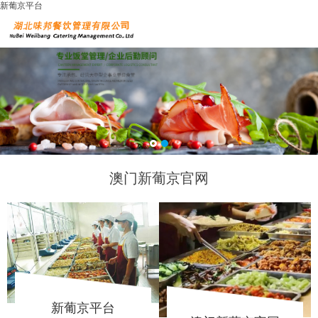
新葡京平台
澳门新葡京官网
新葡京平台