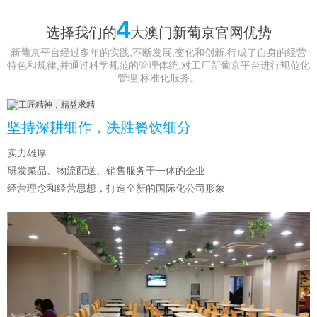
4
选择我们的
大澳门新葡京官网优势
新葡京平台经过多年的实践,不断发展,变化和创新,行成了自身的经营
特色和规律,并通过科学规范的管理体统,对工厂新葡京平台进行规范化
管理,标准化服务。
坚持深耕细作，决胜餐饮细分
实力雄厚
研发菜品、物流配送、销售服务于一体的企业
经营理念和经营思想，打造全新的国际化公司形象