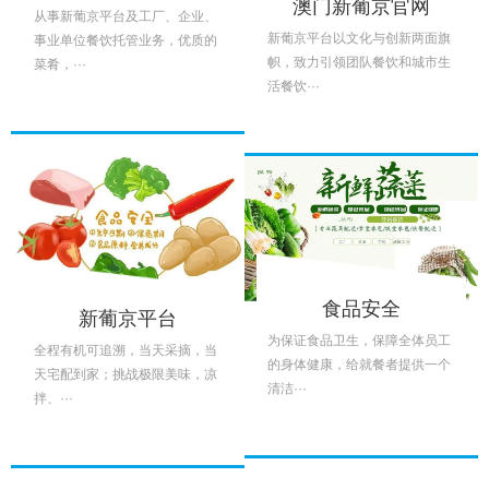
澳门新葡京官网
从事新葡京平台及工厂、企业、
新葡京平台以文化与创新两面旗
事业单位餐饮托管业务，优质的
帜，致力引领团队餐饮和城市生
菜肴，···
活餐饮···
食品安全
新葡京平台
为保证食品卫生，保障全体员工
全程有机可追溯，当天采摘，当
的身体健康，给就餐者提供一个
天宅配到家；挑战极限美味，凉
清洁···
拌、···