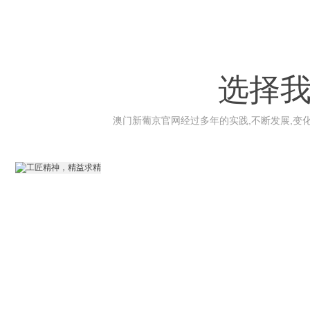
选择
澳门新葡京官网经过多年的实践,不断发展,变