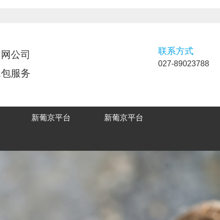
联系方式
官网公司
027-89023788
承包服务
新葡京平台
新葡京平台