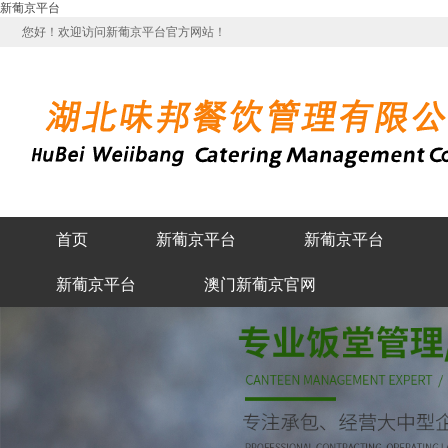
新葡京平台
您好！欢迎访问新葡京平台官方网站！
首页
新葡京平台
新葡京平台
新葡京平台
澳门新葡京官网