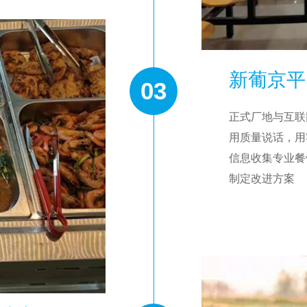
新葡京平
03
正式厂地与互联
用质量说话，用
信息收集专业餐
制定改进方案