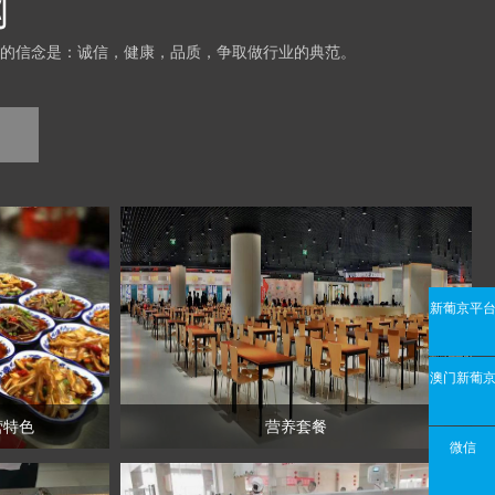
网
的信念是：诚信，健康，品质，争取做行业的典范。
新葡京平
澳门新葡
官网
营特色
营养套餐
微信