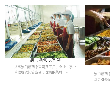
澳门新葡京官网
从事澳门新葡京官网及工厂、企业、事业
单位餐饮托管业务，优质的菜肴，···
澳门新葡
致力引领团