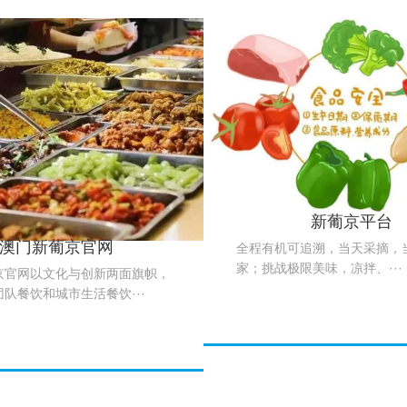
新葡京平台
澳门新葡京官网
全程有机可追溯，当天采摘，
家；挑战极限美味，凉拌、···
京官网以文化与创新两面旗帜，
队餐饮和城市生活餐饮···