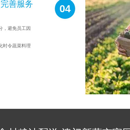
 完善服务
04
分，避免员工因
化时令蔬菜料理