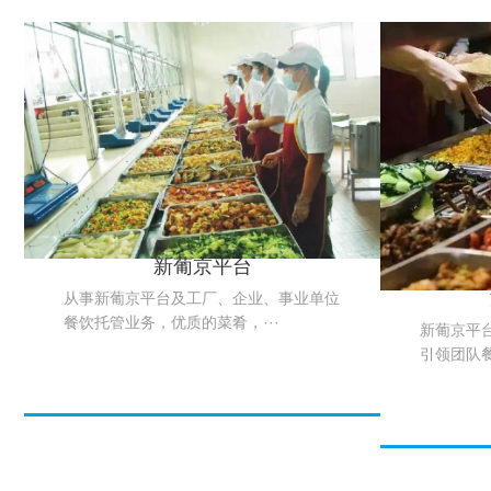
新葡京平台
从事新葡京平台及工厂、企业、事业单位
餐饮托管业务，优质的菜肴，···
新葡京平
引领团队餐