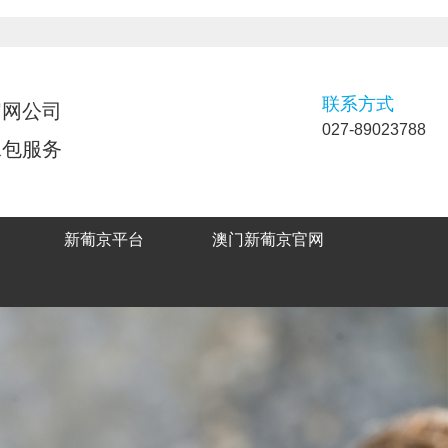
联系方式
官网公司
027-89023788
承包服务
新葡京平台
澳门新葡京官网