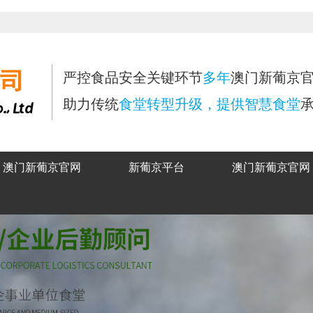
严控食品安全关键环节
多年
澳门新葡京
助力传统
食堂转型升级，提供智慧食堂
澳门新葡京官网
新葡京平台
澳门新葡京官网