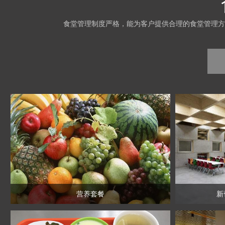
食堂管理制度严格，能为客户提供合理的食堂管理方
营养套餐
新