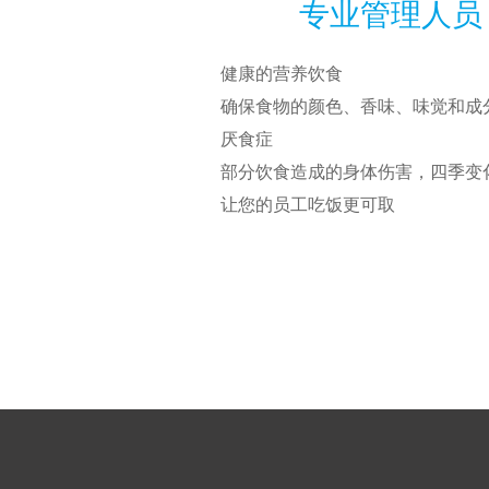
专业管理人员
健康的营养饮食
确保食物的颜色、香味、味觉和成
厌食症
部分饮食造成的身体伤害，四季变
让您的员工吃饭更可取