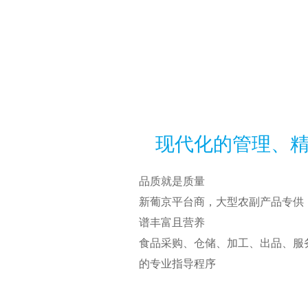
现代化的管理、
品质就是质量
新葡京平台商，大型农副产品专供
谱丰富且营养
食品采购、仓储、加工、出品、服
的专业指导程序