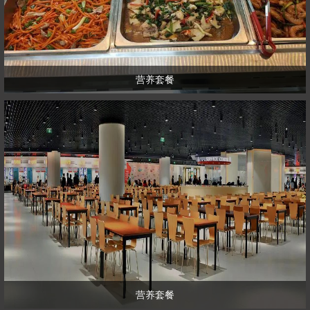
营养套餐
营养套餐