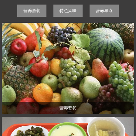
营养套餐
特色风味
营养早点
营养套餐