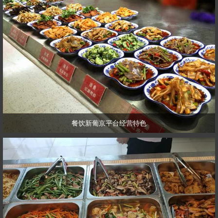
餐饮新葡京平台经营特色