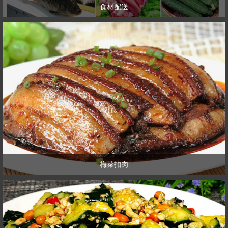
食材配送
梅菜扣肉