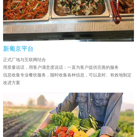
新葡京平台
正式厂地与互联网结合
用质量说话，用客户满意度说话：一直为客户提供完善的服务
信息收集专业餐饮服务，随时收集各种信息，可以及时、有效地制定
改进方案