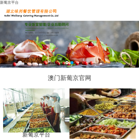
新葡京平台
澳门新葡京官网
新葡京平台