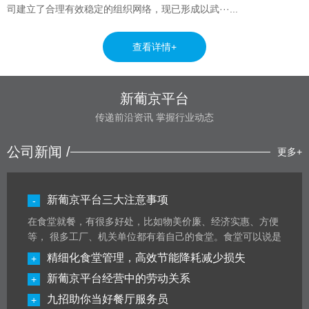
司建立了合理有效稳定的组织网络，现已形成以武···...
查看详情+
新葡京平台
传递前沿资讯 掌握行业动态
公司新闻 /
更多+
新葡京平台三大注意事项
-
在食堂就餐，有很多好处，比如物美价廉、经济实惠、方便
等， 很多工厂、机关单位都有着自己的食堂。食堂可以说是
一种变相的福利，好的食堂互影响就餐者对单位或学校的印
精细化食堂管理，高效节能降耗减少损失
+
象。然而无论是学生食堂，还是单位食堂，面对的都是群体
新葡京平台经营中的劳动关系
+
顾客，一般都采取的新葡京平台经营方式，但是目前在食堂
管理上存在诸多问题，主要表现在以下几个方面...
【详细】
九招助你当好餐厅服务员
+