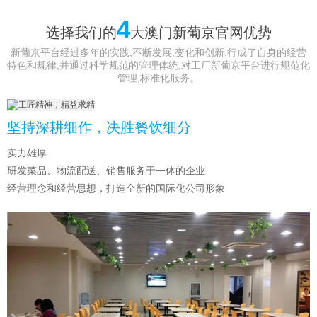
4
选择我们的
大澳门新葡京官网优势
新葡京平台经过多年的实践,不断发展,变化和创新,行成了自身的经营
特色和规律,并通过科学规范的管理体统,对工厂新葡京平台进行规范化
管理,标准化服务。
坚持深耕细作，决胜餐饮细分
实力雄厚
研发菜品、物流配送、销售服务于一体的企业
经营理念和经营思想，打造全新的国际化公司形象