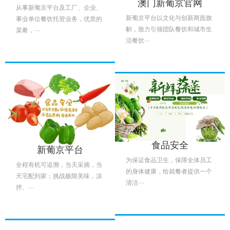
澳门新葡京官网
从事新葡京平台及工厂、企业、
新葡京平台以文化与创新两面旗
事业单位餐饮托管业务，优质的
帜，致力引领团队餐饮和城市生
菜肴，···
活餐饮···
食品安全
新葡京平台
为保证食品卫生，保障全体员工
全程有机可追溯，当天采摘，当
的身体健康，给就餐者提供一个
天宅配到家；挑战极限美味，凉
清洁···
拌、···