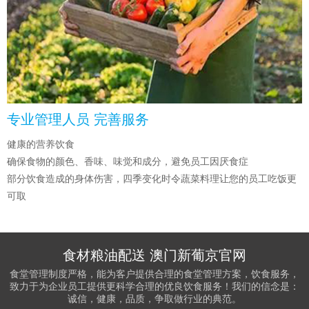
专业管理人员 完善服务
健康的营养饮食
确保食物的颜色、香味、味觉和成分，避免员工因厌食症
部分饮食造成的身体伤害，四季变化时令蔬菜料理让您的员工吃饭更
可取
食材粮油配送 澳门新葡京官网
食堂管理制度严格，能为客户提供合理的食堂管理方案，饮食服务，
致力于为企业员工提供更科学合理的优良饮食服务！我们的信念是：
诚信，健康，品质，争取做行业的典范。