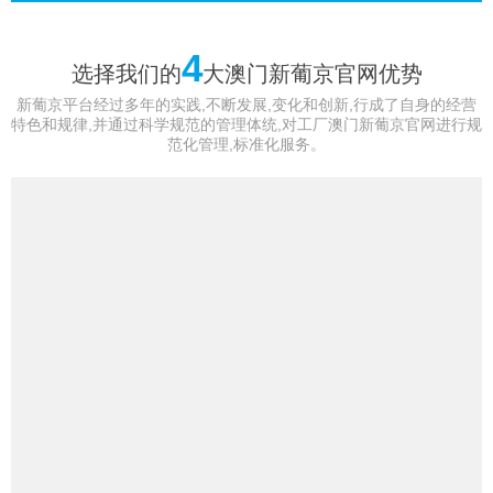
4
选择我们的
大澳门新葡京官网优势
新葡京平台经过多年的实践,不断发展,变化和创新,行成了自身的经营
特色和规律,并通过科学规范的管理体统,对工厂澳门新葡京官网进行规
范化管理,标准化服务。