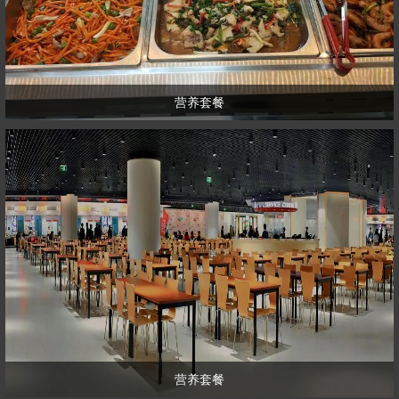
营养套餐
营养套餐