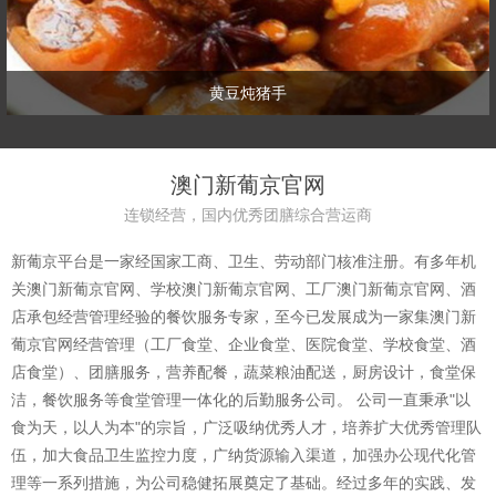
黄豆炖猪手
澳门新葡京官网
连锁经营，国内优秀团膳综合营运商
新葡京平台是一家经国家工商、卫生、劳动部门核准注册。有多年机
关澳门新葡京官网、学校澳门新葡京官网、工厂澳门新葡京官网、酒
店承包经营管理经验的餐饮服务专家，至今已发展成为一家集澳门新
葡京官网经营管理（工厂食堂、企业食堂、医院食堂、学校食堂、酒
店食堂）、团膳服务，营养配餐，蔬菜粮油配送，厨房设计，食堂保
洁，餐饮服务等食堂管理一体化的后勤服务公司。 公司一直秉承"以
食为天，以人为本"的宗旨，广泛吸纳优秀人才，培养扩大优秀管理队
伍，加大食品卫生监控力度，广纳货源输入渠道，加强办公现代化管
理等一系列措施，为公司稳健拓展奠定了基础。经过多年的实践、发