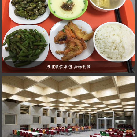
湖北餐饮承包-营养套餐