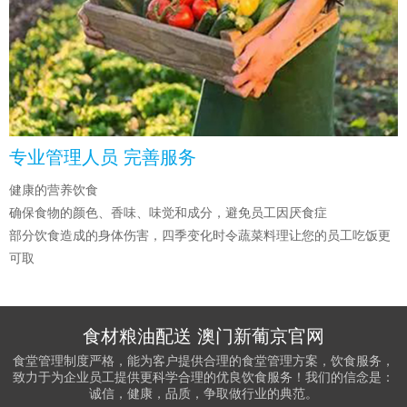
专业管理人员 完善服务
健康的营养饮食
确保食物的颜色、香味、味觉和成分，避免员工因厌食症
部分饮食造成的身体伤害，四季变化时令蔬菜料理让您的员工吃饭更
可取
食材粮油配送 澳门新葡京官网
食堂管理制度严格，能为客户提供合理的食堂管理方案，饮食服务，
致力于为企业员工提供更科学合理的优良饮食服务！我们的信念是：
诚信，健康，品质，争取做行业的典范。