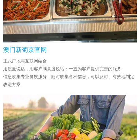
澳门新葡京官网
正式厂地与互联网结合
用质量说话，用客户满意度说话：一直为客户提供完善的服务
信息收集专业餐饮服务，随时收集各种信息，可以及时、有效地制定
改进方案