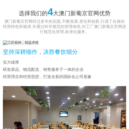
4
选择我们的
大澳门新葡京官网优势
澳门新葡京官网经过多年的实践,不断发展,变化和创新,行成了自身的
经营特色和规律,并通过科学规范的管理体统,对工厂澳门新葡京官网进
行规范化管理,标准化服务。
坚持深耕细作，决胜餐饮细分
实力雄厚
研发菜品、物流配送、销售服务于一体的企业
经营理念和经营思想，打造全新的国际化公司形象