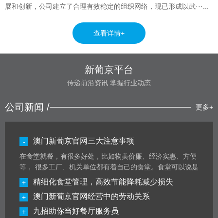
展和创新，公司建立了合理有效稳定的组织网络，现已形成以武···...
查看详情+
新葡京平台
传递前沿资讯 掌握行业动态
公司新闻 /
更多+
澳门新葡京官网三大注意事项
-
在食堂就餐，有很多好处，比如物美价廉、经济实惠、方便
等， 很多工厂、机关单位都有着自己的食堂。食堂可以说是
一种变相的福利，好的食堂互影响就餐者对单位或学校的印
精细化食堂管理，高效节能降耗减少损失
+
象。然而无论是学生食堂，还是单位食堂，面对的都是群体
澳门新葡京官网经营中的劳动关系
+
顾客，一般都采取的澳门新葡京官网经营方式，但是目前在
食堂管理上存在诸多问题，主要表现在以下几个方面...
【详
九招助你当好餐厅服务员
+