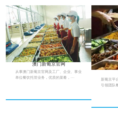
澳门新葡京官网
从事澳门新葡京官网及工厂、企业、事业
单位餐饮托管业务，优质的菜肴，···
新葡京平
引领团队餐