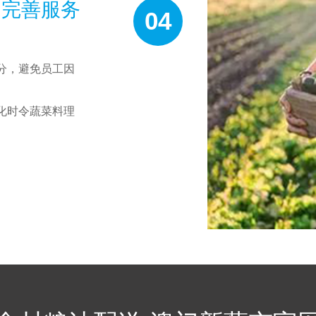
 完善服务
04
分，避免员工因
化时令蔬菜料理