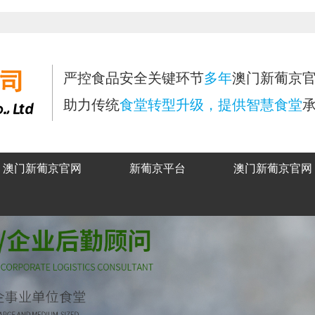
严控食品安全关键环节
多年
澳门新葡京
助力传统
食堂转型升级，提供智慧食堂
澳门新葡京官网
新葡京平台
澳门新葡京官网