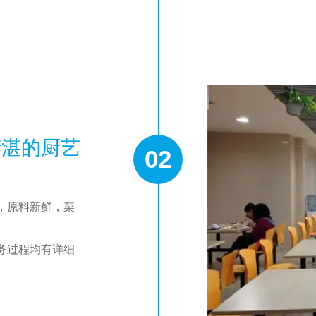
精湛的厨艺
02
，原料新鲜，菜
务过程均有详细