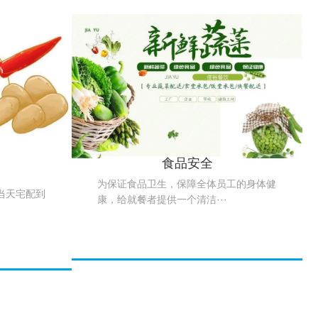
食品安全
为保证食品卫生，保障全体员工的身体健
当天宅配到
康，给就餐者提供一个清洁···