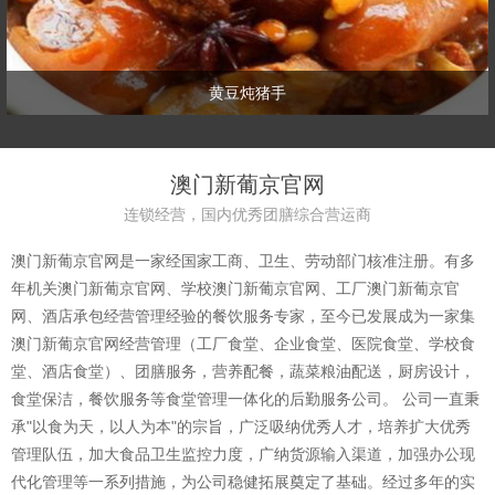
黄豆炖猪手
澳门新葡京官网
连锁经营，国内优秀团膳综合营运商
澳门新葡京官网是一家经国家工商、卫生、劳动部门核准注册。有多
年机关澳门新葡京官网、学校澳门新葡京官网、工厂澳门新葡京官
网、酒店承包经营管理经验的餐饮服务专家，至今已发展成为一家集
澳门新葡京官网经营管理（工厂食堂、企业食堂、医院食堂、学校食
堂、酒店食堂）、团膳服务，营养配餐，蔬菜粮油配送，厨房设计，
食堂保洁，餐饮服务等食堂管理一体化的后勤服务公司。 公司一直秉
承"以食为天，以人为本"的宗旨，广泛吸纳优秀人才，培养扩大优秀
管理队伍，加大食品卫生监控力度，广纳货源输入渠道，加强办公现
代化管理等一系列措施，为公司稳健拓展奠定了基础。经过多年的实