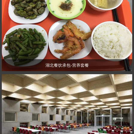
湖北餐饮承包-营养套餐