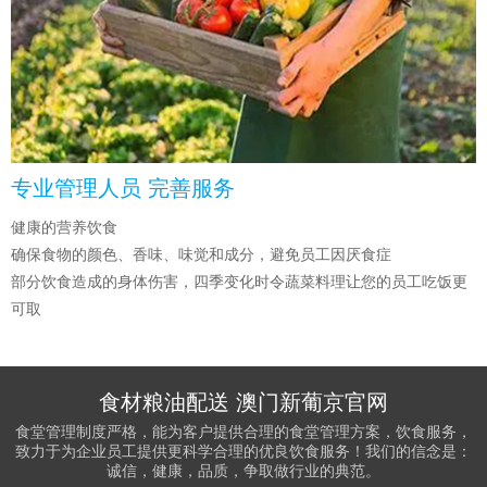
专业管理人员 完善服务
健康的营养饮食
确保食物的颜色、香味、味觉和成分，避免员工因厌食症
部分饮食造成的身体伤害，四季变化时令蔬菜料理让您的员工吃饭更
可取
食材粮油配送 澳门新葡京官网
食堂管理制度严格，能为客户提供合理的食堂管理方案，饮食服务，
致力于为企业员工提供更科学合理的优良饮食服务！我们的信念是：
诚信，健康，品质，争取做行业的典范。