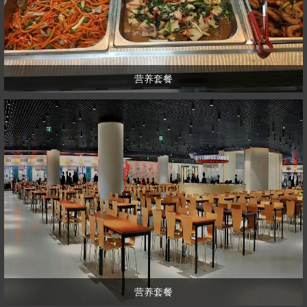
营养套餐
营养套餐