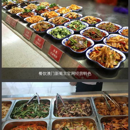
餐饮澳门新葡京官网经营特色