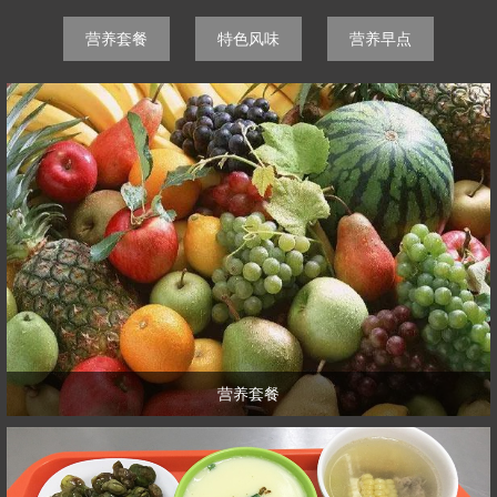
营养套餐
特色风味
营养早点
营养套餐