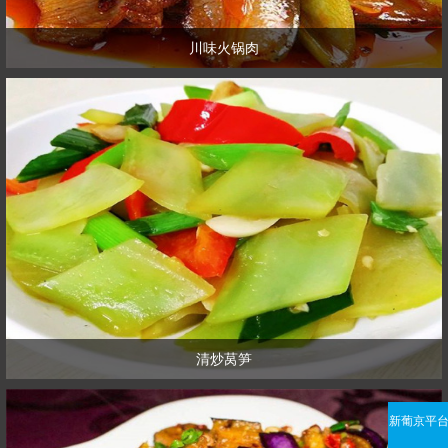
川味火锅肉
清炒莴笋
新葡京平