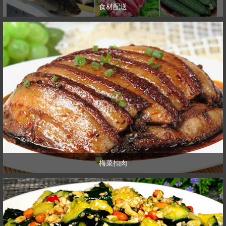
食材配送
梅菜扣肉