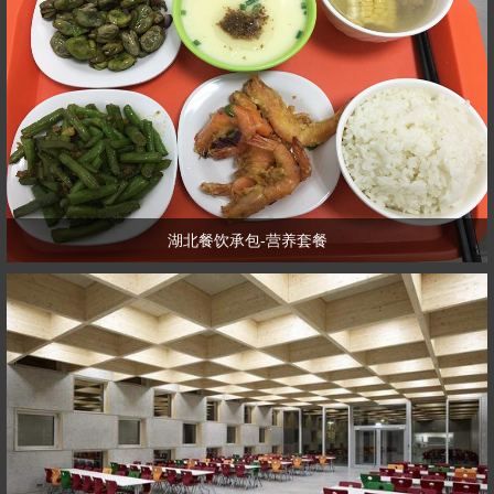
湖北餐饮承包-营养套餐