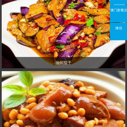
澳门新葡
官网
微信
油焖茄子