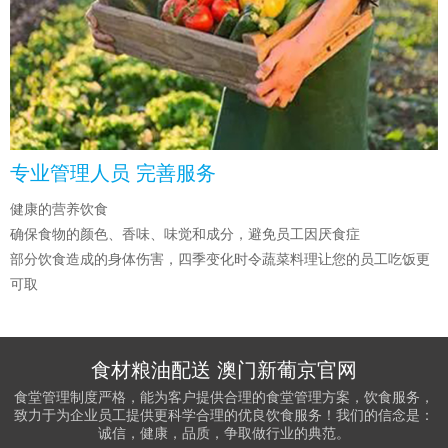
专业管理人员 完善服务
健康的营养饮食
确保食物的颜色、香味、味觉和成分，避免员工因厌食症
部分饮食造成的身体伤害，四季变化时令蔬菜料理让您的员工吃饭更
可取
食材粮油配送 澳门新葡京官网
食堂管理制度严格，能为客户提供合理的食堂管理方案，饮食服务，
致力于为企业员工提供更科学合理的优良饮食服务！我们的信念是：
诚信，健康，品质，争取做行业的典范。