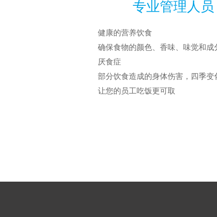
专业管理人员
健康的营养饮食
确保食物的颜色、香味、味觉和成
厌食症
部分饮食造成的身体伤害，四季变
让您的员工吃饭更可取