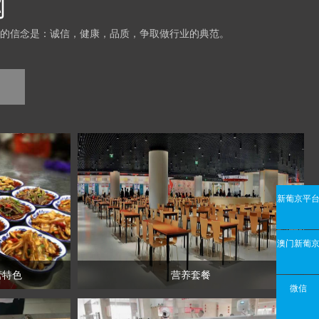
网
的信念是：诚信，健康，品质，争取做行业的典范。
新葡京平
澳门新葡
官网
营特色
营养套餐
微信