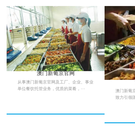
澳门新葡京官网
从事澳门新葡京官网及工厂、企业、事业
单位餐饮托管业务，优质的菜肴，···
澳门新葡
致力引领团