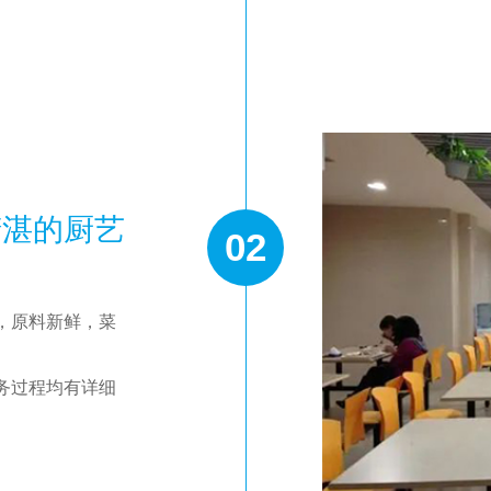
精湛的厨艺
02
，原料新鲜，菜
务过程均有详细