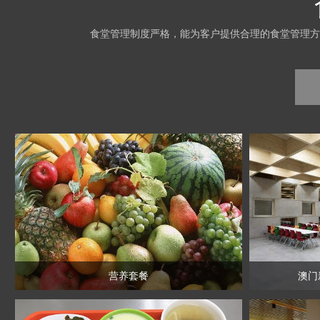
食堂管理制度严格，能为客户提供合理的食堂管理方
营养套餐
澳门