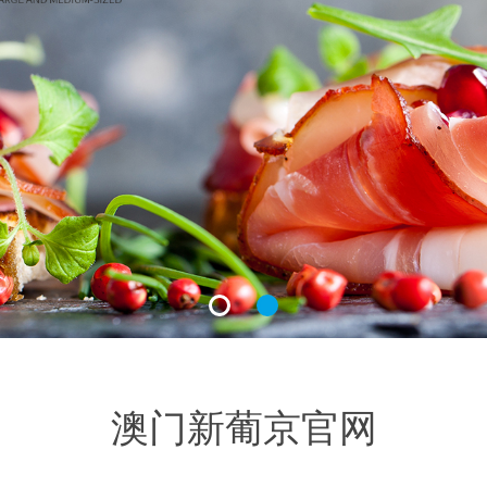
澳门新葡京官网