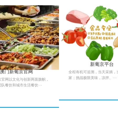
新葡京平台
澳门新葡京官网
全程有机可追溯，当天采摘，
家；挑战极限美味，凉拌、···
京官网以文化与创新两面旗帜，
队餐饮和城市生活餐饮···