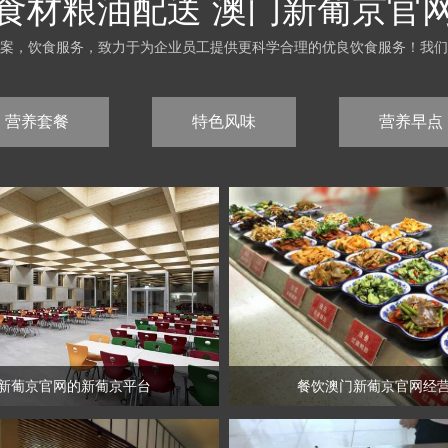
食材粮油配送 澳门新葡京官
案，饮食服务，致力于为企业员工提供更科学合理的优良饮食服务！我们
营养套餐
特色风味
营养早点
新葡京官网的新葡京平台
餐饮澳门新葡京官网经