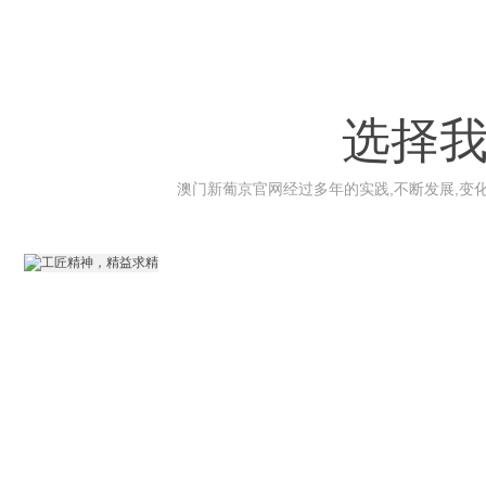
选择
澳门新葡京官网经过多年的实践,不断发展,变