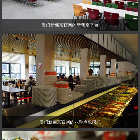
澳门新葡京官网的新葡京平台
澳门新葡京官网的八种承包模式