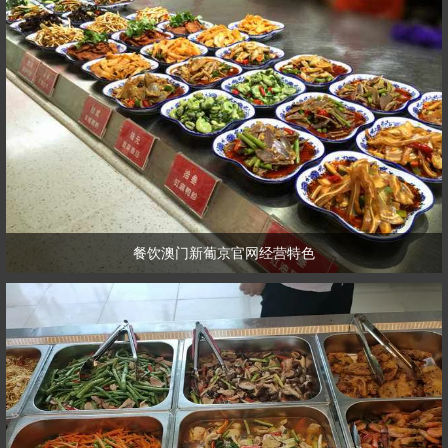
餐饮澳门新葡京官网经营特色