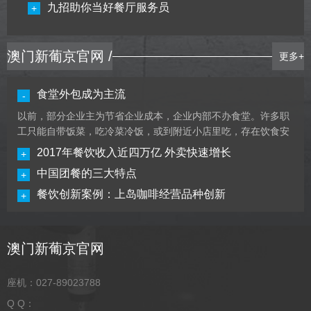
食堂管理上存在诸多问题，主要表现在以下几个方面...
【详
九招助你当好餐厅服务员
+
细】
澳门新葡京官网 /
更多+
食堂外包成为主流
-
以前，部分企业主为节省企业成本，企业内部不办食堂。许多职
工只能自带饭菜，吃冷菜冷饭，或到附近小店里吃，存在饮食安
全隐患。针对这种情况，衢州市总工会以"强保障，促和谐"活动
2017年餐饮收入近四万亿 外卖快速增长
+
为载体，推动企业职工食堂建设。许多企业也以"职工满意食
中国团餐的三大特点
+
堂"创建为目标，不断提升职工生活品质。目前，衢州规模以上企
业基本上建立起了职...
【详细】
餐饮创新案例：上岛咖啡经营品种创新
+
澳门新葡京官网
座机：027-89023788
Q Q：