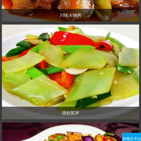
川味火锅肉
清炒莴笋
新葡京平