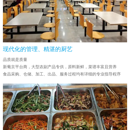
现代化的管理、精湛的厨艺
品质就是质量
新葡京平台商，大型农副产品专供，原料新鲜，菜谱丰富且营养
食品采购、仓储、加工、出品、服务过程均有详细的专业指导程序