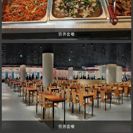
营养套餐
营养套餐