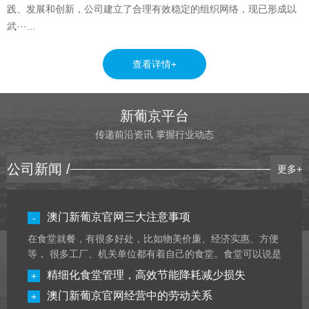
践、发展和创新，公司建立了合理有效稳定的组织网络，现已形成以
武···...
查看详情+
新葡京平台
传递前沿资讯 掌握行业动态
公司新闻 /
更多+
澳门新葡京官网三大注意事项
-
在食堂就餐，有很多好处，比如物美价廉、经济实惠、方便
等， 很多工厂、机关单位都有着自己的食堂。食堂可以说是
一种变相的福利，好的食堂互影响就餐者对单位或学校的印
精细化食堂管理，高效节能降耗减少损失
+
象。然而无论是学生食堂，还是单位食堂，面对的都是群体
澳门新葡京官网经营中的劳动关系
+
顾客，一般都采取的澳门新葡京官网经营方式，但是目前在