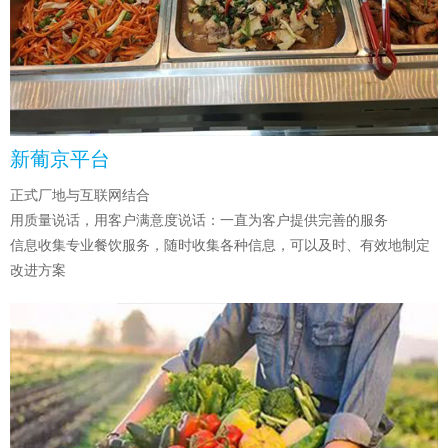
新葡京平台
正式厂地与互联网结合
用质量说话，用客户满意度说话：一直为客户提供完善的服务
信息收集专业餐饮服务，随时收集各种信息，可以及时、有效地制定
改进方案