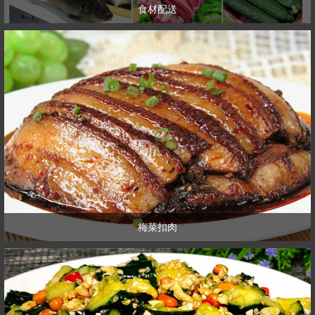
食材配送
梅菜扣肉