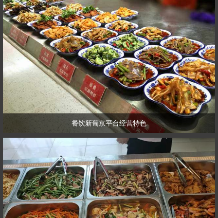
餐饮新葡京平台经营特色