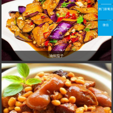
澳门新葡
官网
微信
油焖茄子