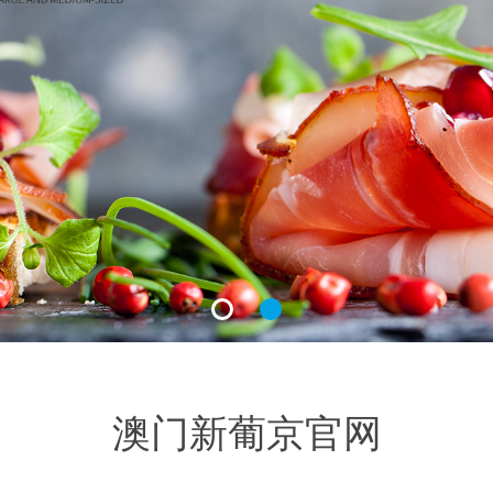
澳门新葡京官网