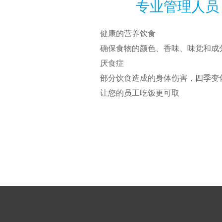
专业管理人员
健康的营养饮食
确保食物的颜色、香味、味觉和成
厌食症
部分饮食造成的身体伤害，四季变
让您的员工吃饭更可取