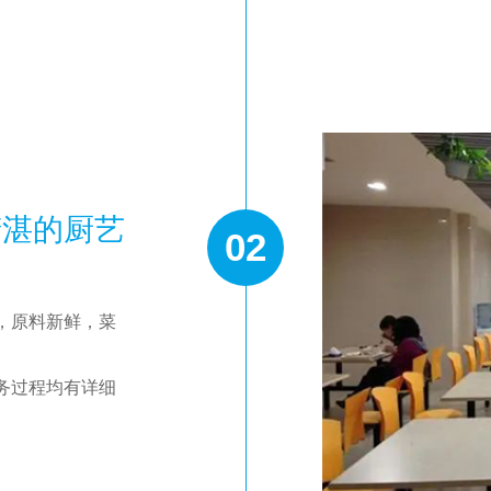
精湛的厨艺
02
，原料新鲜，菜
务过程均有详细