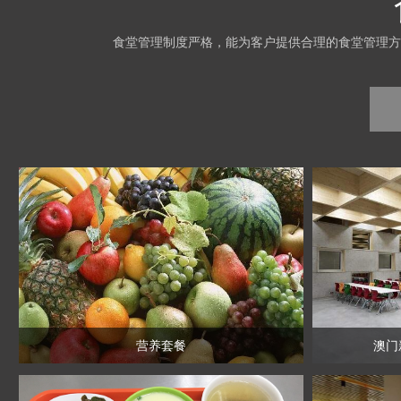
食堂管理制度严格，能为客户提供合理的食堂管理方
营养套餐
澳门