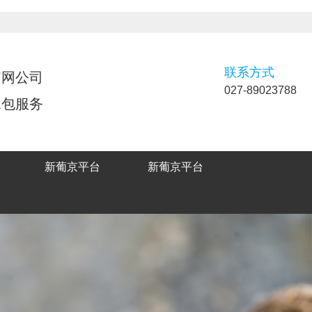
联系方式
官网公司
027-89023788
承包服务
新葡京平台
新葡京平台