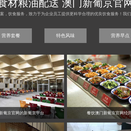
食材粮油配送 澳门新葡京官
案，饮食服务，致力于为企业员工提供更科学合理的优良饮食服务！我们
营养套餐
特色风味
营养早点
新葡京官网的新葡京平台
餐饮澳门新葡京官网经