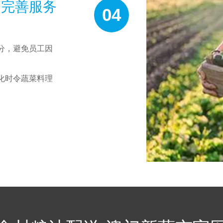
 完善服务
04
分，避免员工因
化时令蔬菜料理