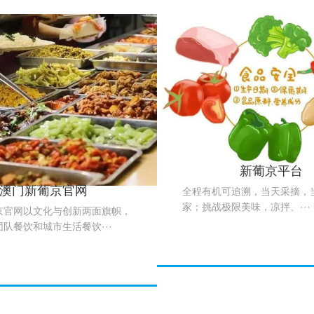
新葡京平台
澳门新葡京官网
全程有机可追溯，当天采摘，
家；挑战极限美味，凉拌、···
京官网以文化与创新两面旗帜，
队餐饮和城市生活餐饮···