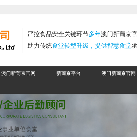
严控食品安全关键环节
多年
澳门新葡京
助力传统
食堂转型升级，提供智慧食堂
澳门新葡京官网
新葡京平台
澳门新葡京官网