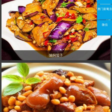
澳门新葡
官网
微信
油焖茄子