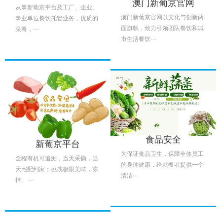
澳门新葡京官网
从事新葡京平台及工厂、企业、
澳门新葡京官网以文化与创新两
事业单位餐饮托管业务，优质的
面旗帜，致力引领团队餐饮和城
菜肴，···
市生活餐饮···
食品安全
新葡京平台
为保证食品卫生，保障全体员工
全程有机可追溯，当天采摘，当
的身体健康，给就餐者提供一个
天宅配到家；挑战极限美味，凉
清洁···
拌、···