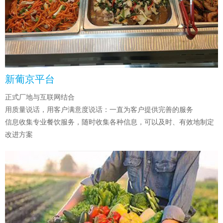
新葡京平台
正式厂地与互联网结合
用质量说话，用客户满意度说话：一直为客户提供完善的服务
信息收集专业餐饮服务，随时收集各种信息，可以及时、有效地制定
改进方案