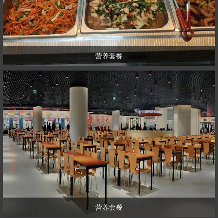
营养套餐
营养套餐