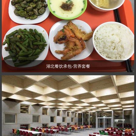
湖北餐饮承包-营养套餐