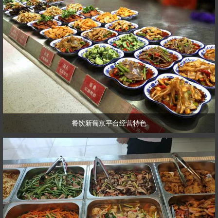
餐饮新葡京平台经营特色