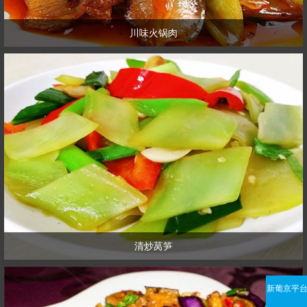
川味火锅肉
清炒莴笋
新葡京平