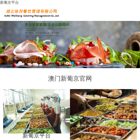
新葡京平台
澳门新葡京官网
新葡京平台