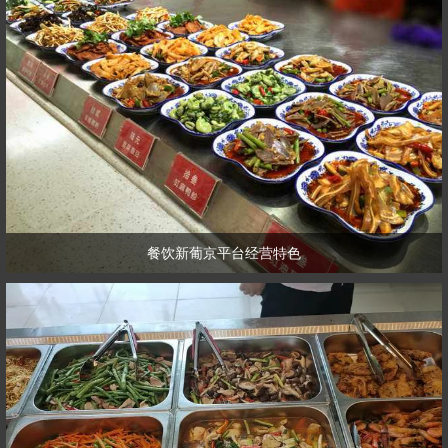
餐饮新葡京平台经营特色