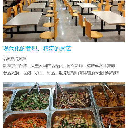
现代化的管理、精湛的厨艺
品质就是质量
新葡京平台商，大型农副产品专供，原料新鲜，菜谱丰富且营养
食品采购、仓储、加工、出品、服务过程均有详细的专业指导程序