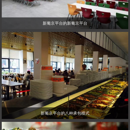
新葡京平台的新葡京平台
新葡京平台的八种承包模式