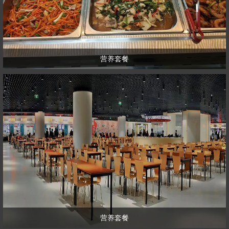
营养套餐
营养套餐