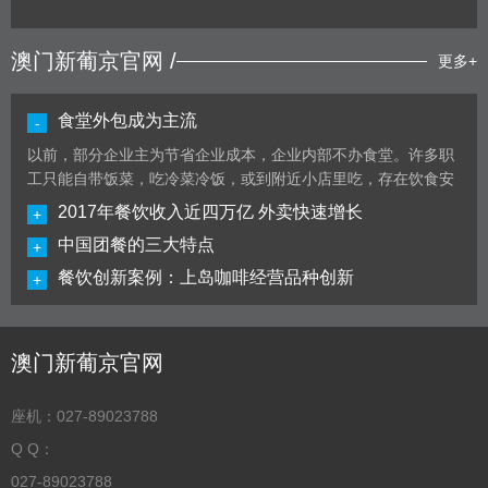
澳门新葡京官网 /
更多+
食堂外包成为主流
-
以前，部分企业主为节省企业成本，企业内部不办食堂。许多职
工只能自带饭菜，吃冷菜冷饭，或到附近小店里吃，存在饮食安
全隐患。针对这种情况，衢州市总工会以"强保障，促和谐"活动
2017年餐饮收入近四万亿 外卖快速增长
+
为载体，推动企业职工食堂建设。许多企业也以"职工满意食
中国团餐的三大特点
+
堂"创建为目标，不断提升职工生活品质。目前，衢州规模以上企
业基本上建立起了职...
【详细】
餐饮创新案例：上岛咖啡经营品种创新
+
澳门新葡京官网
座机：027-89023788
Q Q：
027-89023788