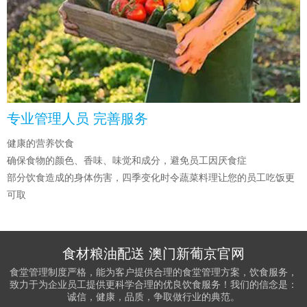
专业管理人员 完善服务
健康的营养饮食
确保食物的颜色、香味、味觉和成分，避免员工因厌食症
部分饮食造成的身体伤害，四季变化时令蔬菜料理让您的员工吃饭更
可取
食材粮油配送 澳门新葡京官网
食堂管理制度严格，能为客户提供合理的食堂管理方案，饮食服务，
致力于为企业员工提供更科学合理的优良饮食服务！我们的信念是：
诚信，健康，品质，争取做行业的典范。