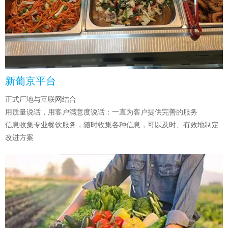
新葡京平台
正式厂地与互联网结合
用质量说话，用客户满意度说话：一直为客户提供完善的服务
信息收集专业餐饮服务，随时收集各种信息，可以及时、有效地制定
改进方案