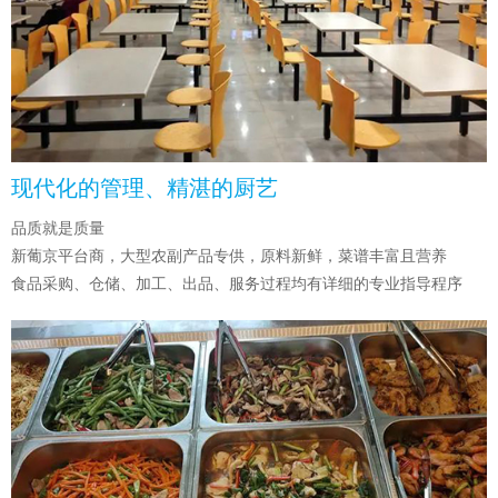
现代化的管理、精湛的厨艺
品质就是质量
新葡京平台商，大型农副产品专供，原料新鲜，菜谱丰富且营养
食品采购、仓储、加工、出品、服务过程均有详细的专业指导程序