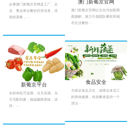
澳门新葡京官网
从事澳门新葡京官网及工厂、企
澳门新葡京官网以文化与创新两
业、事业单位餐饮托管业务，优
面旗帜，致力引领团队餐饮和城
质的菜肴，···
市生活餐饮···
食品安全
新葡京平台
为保证食品卫生，保障全体员工
全程有机可追溯，当天采摘，当
的身体健康，给就餐者提供一个
天宅配到家；挑战极限美味，凉
清洁···
拌、···