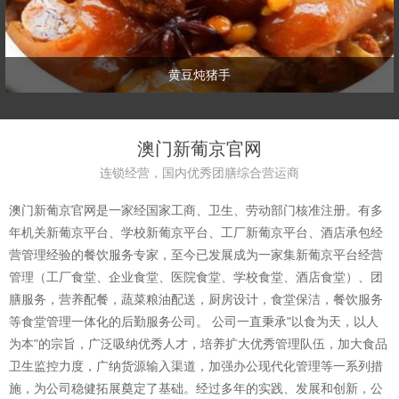
黄豆炖猪手
澳门新葡京官网
连锁经营，国内优秀团膳综合营运商
澳门新葡京官网是一家经国家工商、卫生、劳动部门核准注册。有多
年机关新葡京平台、学校新葡京平台、工厂新葡京平台、酒店承包经
营管理经验的餐饮服务专家，至今已发展成为一家集新葡京平台经营
管理（工厂食堂、企业食堂、医院食堂、学校食堂、酒店食堂）、团
膳服务，营养配餐，蔬菜粮油配送，厨房设计，食堂保洁，餐饮服务
等食堂管理一体化的后勤服务公司。 公司一直秉承"以食为天，以人
为本"的宗旨，广泛吸纳优秀人才，培养扩大优秀管理队伍，加大食品
卫生监控力度，广纳货源输入渠道，加强办公现代化管理等一系列措
施，为公司稳健拓展奠定了基础。经过多年的实践、发展和创新，公