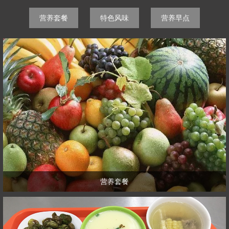
营养套餐
特色风味
营养早点
营养套餐