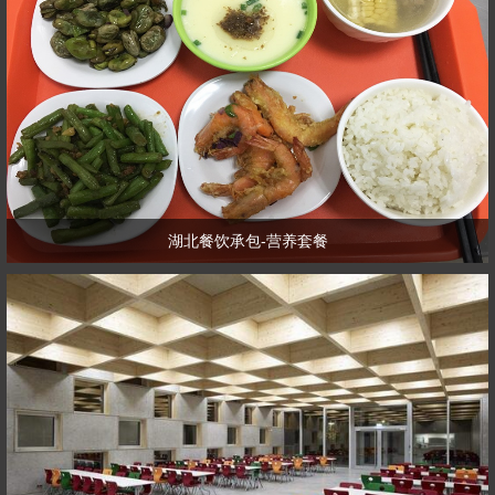
湖北餐饮承包-营养套餐