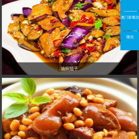
澳门新葡
官网
微信
油焖茄子