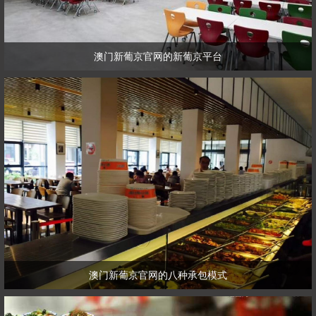
澳门新葡京官网的新葡京平台
澳门新葡京官网的八种承包模式