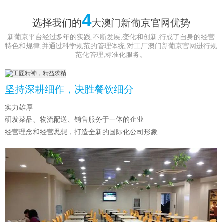
4
选择我们的
大澳门新葡京官网优势
新葡京平台经过多年的实践,不断发展,变化和创新,行成了自身的经营
特色和规律,并通过科学规范的管理体统,对工厂澳门新葡京官网进行规
范化管理,标准化服务。
坚持深耕细作，决胜餐饮细分
实力雄厚
研发菜品、物流配送、销售服务于一体的企业
经营理念和经营思想，打造全新的国际化公司形象