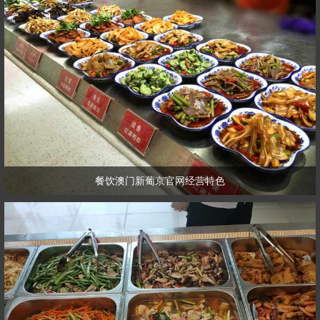
餐饮澳门新葡京官网经营特色