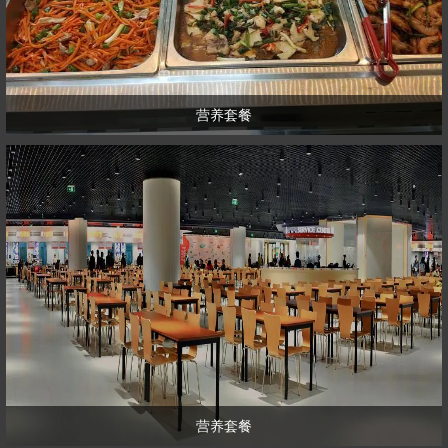
营养套餐
营养套餐