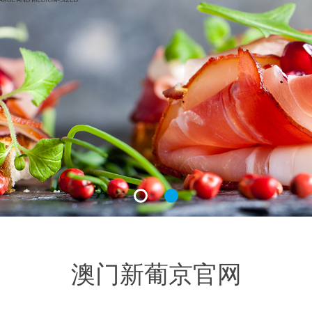
澳门新葡京官网