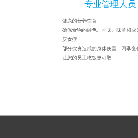
专业管理人员
健康的营养饮食
确保食物的颜色、香味、味觉和成
厌食症
部分饮食造成的身体伤害，四季变
让您的员工吃饭更可取