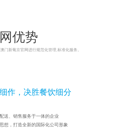
网优势
厂澳门新葡京官网进行规范化管理,标准化服务。
细作，决胜餐饮细分
配送、销售服务于一体的企业
思想，打造全新的国际化公司形象