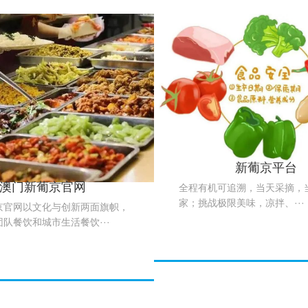
新葡京平台
澳门新葡京官网
全程有机可追溯，当天采摘，
家；挑战极限美味，凉拌、···
京官网以文化与创新两面旗帜，
队餐饮和城市生活餐饮···