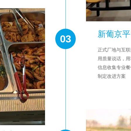
新葡京平
03
正式厂地与互联
用质量说话，用
信息收集专业餐
制定改进方案