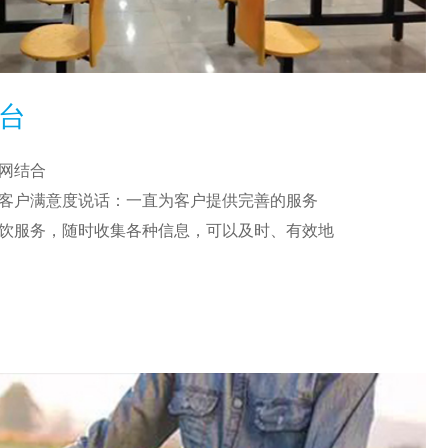
台
网结合
客户满意度说话：一直为客户提供完善的服务
饮服务，随时收集各种信息，可以及时、有效地