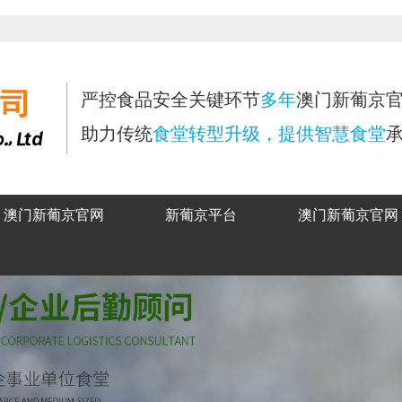
严控食品安全关键环节
多年
澳门新葡京
助力传统
食堂转型升级，提供智慧食堂
澳门新葡京官网
新葡京平台
澳门新葡京官网