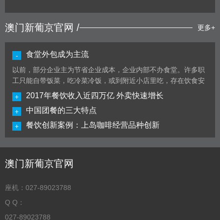
澳门新葡京官网 /
更多+
食堂外包成为主流
-
以前，部分企业主为节省企业成本，企业内部不办食堂。许多职
工只能自带饭菜，吃冷菜冷饭，或到附近小店里吃，存在饮食安
全隐患。针对这种情况，衢州市总工会以"强保障，促和谐"活动
2017年餐饮收入近四万亿 外卖快速增长
+
为载体，推动企业职工食堂建设。许多企业也以"职工满意食
中国团餐的三大特点
+
堂"创建为目标，不断提升职工生活品质。目前，衢州规模以上企
业基本上建立起了职...
【详细】
餐饮创新案例：上岛咖啡经营品种创新
+
澳门新葡京官网
座机：027-89023788
Q Q：
027-89023788