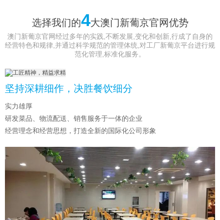
4
选择我们的
大澳门新葡京官网优势
澳门新葡京官网经过多年的实践,不断发展,变化和创新,行成了自身的
经营特色和规律,并通过科学规范的管理体统,对工厂新葡京平台进行规
范化管理,标准化服务。
坚持深耕细作，决胜餐饮细分
实力雄厚
研发菜品、物流配送、销售服务于一体的企业
经营理念和经营思想，打造全新的国际化公司形象