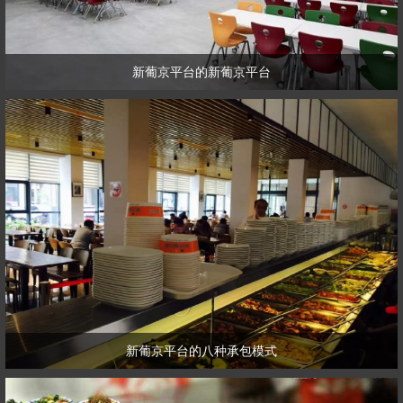
新葡京平台的新葡京平台
新葡京平台的八种承包模式