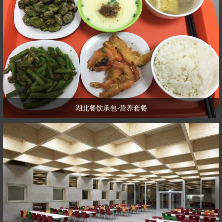
湖北餐饮承包-营养套餐