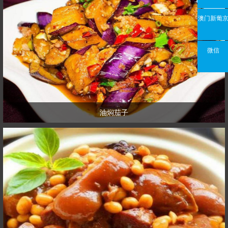
澳门新葡
官网
微信
油焖茄子