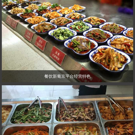
餐饮新葡京平台经营特色