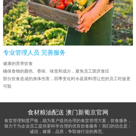
专业管理人员 完善服务
健康的营养饮食
确保食物的颜色、香味、味觉和成分，避免员工因厌食症
部分饮食造成的身体伤害，四季变化时令蔬菜料理让您的员工吃饭更
可取
食材粮油配送 澳门新葡京官网
食堂管理制度严格，能为客户提供合理的食堂管理方案，饮食服务，
致力于为企业员工提供更科学合理的优良饮食服务！我们的信念是：
诚信，健康，品质，争取做行业的典范。