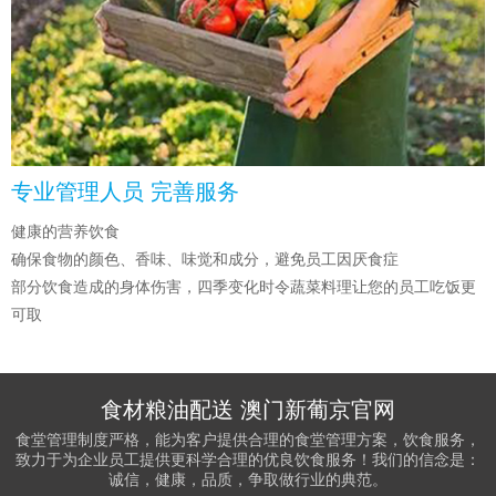
专业管理人员 完善服务
健康的营养饮食
确保食物的颜色、香味、味觉和成分，避免员工因厌食症
部分饮食造成的身体伤害，四季变化时令蔬菜料理让您的员工吃饭更
可取
食材粮油配送 澳门新葡京官网
食堂管理制度严格，能为客户提供合理的食堂管理方案，饮食服务，
致力于为企业员工提供更科学合理的优良饮食服务！我们的信念是：
诚信，健康，品质，争取做行业的典范。