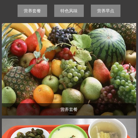
营养套餐
特色风味
营养早点
营养套餐