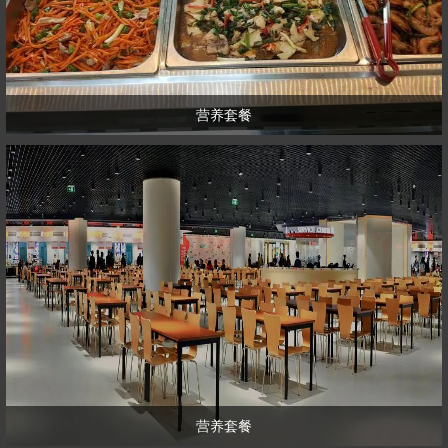
营养套餐
营养套餐