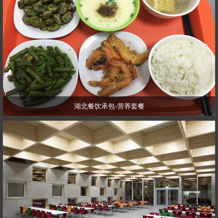
湖北餐饮承包-营养套餐