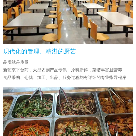
现代化的管理、精湛的厨艺
品质就是质量
新葡京平台商，大型农副产品专供，原料新鲜，菜谱丰富且营养
食品采购、仓储、加工、出品、服务过程均有详细的专业指导程序