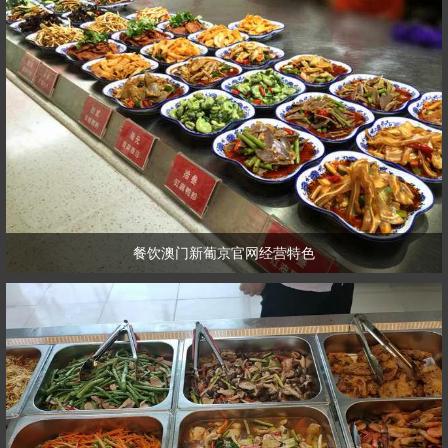
餐饮澳门新葡京官网经营特色