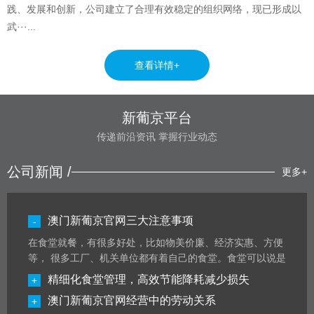
践、发展和创新，公司建立了合理有效稳定的组织网络，现已形成以
武···...
查看详情+
新葡京平台
传递前沿资讯 掌握行业动态
公司新闻 /
更多+
澳门新葡京官网三大注意事项
-
在食堂就餐，有很多好处，比如物美价廉、经济实惠、方便
等， 很多工厂、机关单位都有着自己的食堂。食堂可以说是
一种变相的福利，好的食堂互影响就餐者对单位或学校的印
精细化食堂管理，高效节能降耗减少损失
+
象。然而无论是学生食堂，还是单位食堂，面对的都是群体
澳门新葡京官网经营中的劳动关系
+
顾客，一般都采取的澳门新葡京官网经营方式，但是目前在