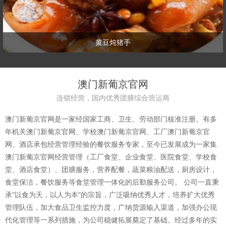
黄豆炖猪手
澳门新葡京官网
连锁经营，国内优秀团膳综合营运商
澳门新葡京官网是一家经国家工商、卫生、劳动部门核准注册。有多
年机关澳门新葡京官网、学校澳门新葡京官网、工厂澳门新葡京官
网、酒店承包经营管理经验的餐饮服务专家，至今已发展成为一家集
澳门新葡京官网经营管理（工厂食堂、企业食堂、医院食堂、学校食
堂、酒店食堂）、团膳服务，营养配餐，蔬菜粮油配送，厨房设计，
食堂保洁，餐饮服务等食堂管理一体化的后勤服务公司。 公司一直秉
承"以食为天，以人为本"的宗旨，广泛吸纳优秀人才，培养扩大优秀
管理队伍，加大食品卫生监控力度，广纳货源输入渠道，加强办公现
代化管理等一系列措施，为公司稳健拓展奠定了基础。经过多年的实