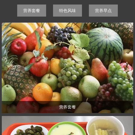
营养套餐
特色风味
营养早点
营养套餐