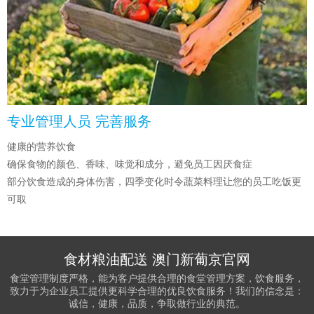
专业管理人员 完善服务
健康的营养饮食
确保食物的颜色、香味、味觉和成分，避免员工因厌食症
部分饮食造成的身体伤害，四季变化时令蔬菜料理让您的员工吃饭更
可取
食材粮油配送 澳门新葡京官网
食堂管理制度严格，能为客户提供合理的食堂管理方案，饮食服务，
致力于为企业员工提供更科学合理的优良饮食服务！我们的信念是：
诚信，健康，品质，争取做行业的典范。