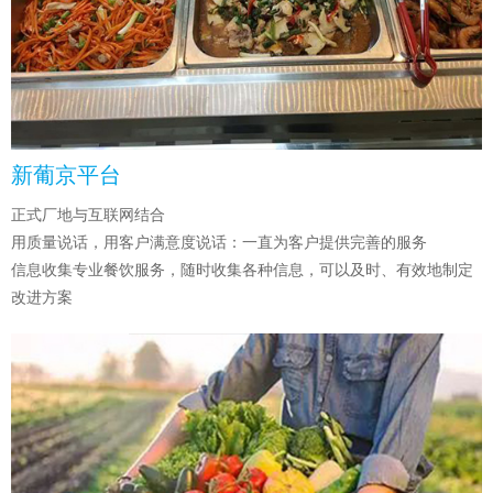
新葡京平台
正式厂地与互联网结合
用质量说话，用客户满意度说话：一直为客户提供完善的服务
信息收集专业餐饮服务，随时收集各种信息，可以及时、有效地制定
改进方案