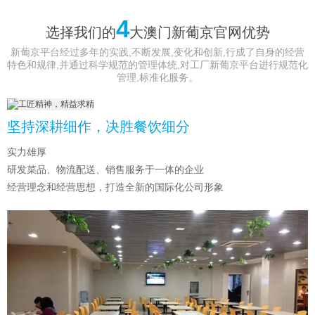
4
选择我们的
大澳门新葡京官网优势
新葡京平台经过多年的实践,不断发展,变化和创新,行成了自身的经营
特色和规律,并通过科学规范的管理体统,对工厂新葡京平台进行规范化
管理,标准化服务。
坚持深耕细作，决胜餐饮细分
实力雄厚
研发菜品、物流配送、销售服务于一体的企业
经营理念和经营思想，打造全新的国际化公司形象