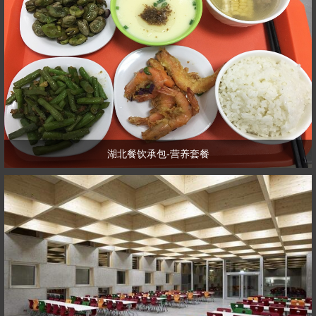
湖北餐饮承包-营养套餐