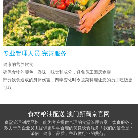
专业管理人员 完善服务
健康的营养饮食
确保食物的颜色、香味、味觉和成分，避免员工因厌食症
部分饮食造成的身体伤害，四季变化时令蔬菜料理让您的员工吃饭更
可取
食材粮油配送 澳门新葡京官网
食堂管理制度严格，能为客户提供合理的食堂管理方案，饮食服务，
致力于为企业员工提供更科学合理的优良饮食服务！我们的信念是：
诚信，健康，品质，争取做行业的典范。