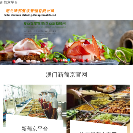
新葡京平台
澳门新葡京官网
新葡京平台