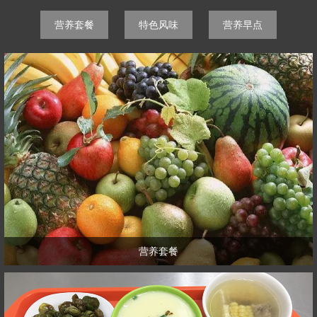
营养套餐
特色风味
营养早点
营养套餐