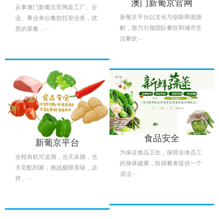
澳门新葡京官网
从事澳门新葡京官网及工厂、企
新葡京平台以文化与创新两面旗
业、事业单位餐饮托管业务，优
帜，致力引领团队餐饮和城市生
质的菜肴，···
活餐饮···
食品安全
新葡京平台
为保证食品卫生，保障全体员工
全程有机可追溯，当天采摘，当
的身体健康，给就餐者提供一个
天宅配到家；挑战极限美味，凉
清洁···
拌、···