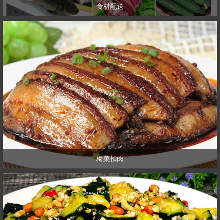
食材配送
梅菜扣肉