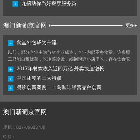
食堂管理上存在诸多问题，主要表现在以下几个方面...
【详
九招助你当好餐厅服务员
+
细】
澳门新葡京官网 /
更多+
食堂外包成为主流
-
以前，部分企业主为节省企业成本，企业内部不办食堂。许多职
工只能自带饭菜，吃冷菜冷饭，或到附近小店里吃，存在饮食安
全隐患。针对这种情况，衢州市总工会以"强保障，促和谐"活动
2017年餐饮收入近四万亿 外卖快速增长
+
为载体，推动企业职工食堂建设。许多企业也以"职工满意食
中国团餐的三大特点
+
堂"创建为目标，不断提升职工生活品质。目前，衢州规模以上企
业基本上建立起了职...
【详细】
餐饮创新案例：上岛咖啡经营品种创新
+
澳门新葡京官网
座机：027-89023788
Q Q：