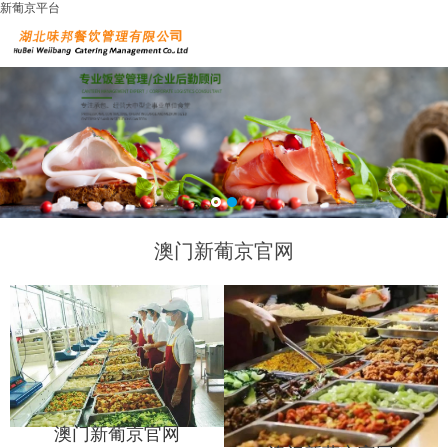
新葡京平台
澳门新葡京官网
澳门新葡京官网