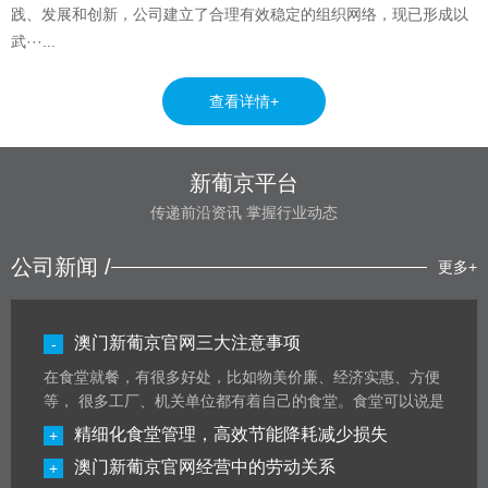
践、发展和创新，公司建立了合理有效稳定的组织网络，现已形成以
武···...
查看详情+
新葡京平台
传递前沿资讯 掌握行业动态
公司新闻 /
更多+
澳门新葡京官网三大注意事项
-
在食堂就餐，有很多好处，比如物美价廉、经济实惠、方便
等， 很多工厂、机关单位都有着自己的食堂。食堂可以说是
一种变相的福利，好的食堂互影响就餐者对单位或学校的印
精细化食堂管理，高效节能降耗减少损失
+
象。然而无论是学生食堂，还是单位食堂，面对的都是群体
澳门新葡京官网经营中的劳动关系
+
顾客，一般都采取的澳门新葡京官网经营方式，但是目前在