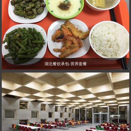
湖北餐饮承包-营养套餐