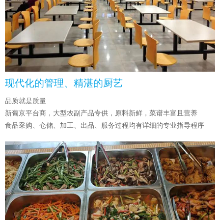
现代化的管理、精湛的厨艺
品质就是质量
新葡京平台商，大型农副产品专供，原料新鲜，菜谱丰富且营养
食品采购、仓储、加工、出品、服务过程均有详细的专业指导程序