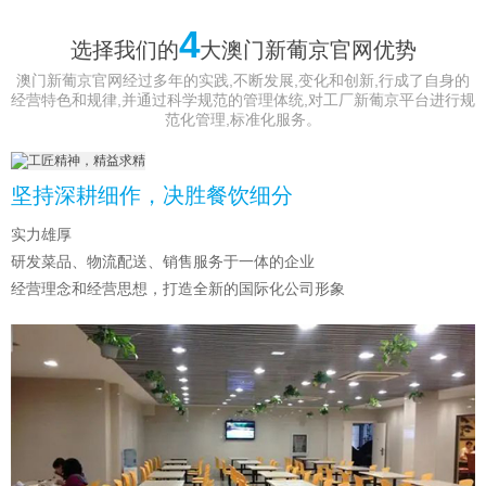
4
选择我们的
大澳门新葡京官网优势
澳门新葡京官网经过多年的实践,不断发展,变化和创新,行成了自身的
经营特色和规律,并通过科学规范的管理体统,对工厂新葡京平台进行规
范化管理,标准化服务。
坚持深耕细作，决胜餐饮细分
实力雄厚
研发菜品、物流配送、销售服务于一体的企业
经营理念和经营思想，打造全新的国际化公司形象