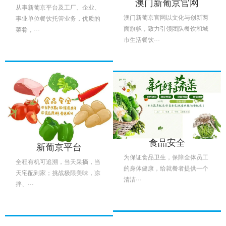
澳门新葡京官网
从事新葡京平台及工厂、企业、
澳门新葡京官网以文化与创新两
事业单位餐饮托管业务，优质的
面旗帜，致力引领团队餐饮和城
菜肴，···
市生活餐饮···
食品安全
新葡京平台
为保证食品卫生，保障全体员工
全程有机可追溯，当天采摘，当
的身体健康，给就餐者提供一个
天宅配到家；挑战极限美味，凉
清洁···
拌、···