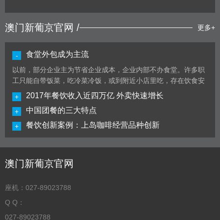
澳门新葡京官网 /
更多+
食堂外包成为主流
-
以前，部分企业主为节省企业成本，企业内部不办食堂。许多职
工只能自带饭菜，吃冷菜冷饭，或到附近小店里吃，存在饮食安
全隐患。针对这种情况，衢州市总工会以"强保障，促和谐"活动
2017年餐饮收入近四万亿 外卖快速增长
+
为载体，推动企业职工食堂建设。许多企业也以"职工满意食
中国团餐的三大特点
+
堂"创建为目标，不断提升职工生活品质。目前，衢州规模以上企
业基本上建立起了职...
【详细】
餐饮创新案例：上岛咖啡经营品种创新
+
澳门新葡京官网
座机：027-89023788
Q Q：
027-89023788