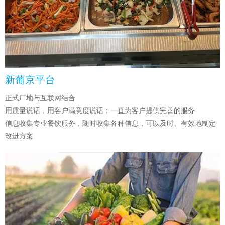
新葡京平台
正式厂地与互联网结合
用质量说话，用客户满意度说话：一直为客户提供完善的服务
信息收集专业餐饮服务，随时收集各种信息，可以及时、有效地制定
改进方案