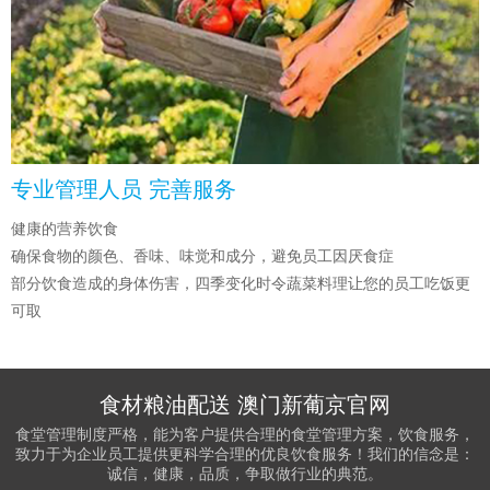
专业管理人员 完善服务
健康的营养饮食
确保食物的颜色、香味、味觉和成分，避免员工因厌食症
部分饮食造成的身体伤害，四季变化时令蔬菜料理让您的员工吃饭更
可取
食材粮油配送 澳门新葡京官网
食堂管理制度严格，能为客户提供合理的食堂管理方案，饮食服务，
致力于为企业员工提供更科学合理的优良饮食服务！我们的信念是：
诚信，健康，品质，争取做行业的典范。