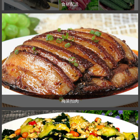
食材配送
梅菜扣肉