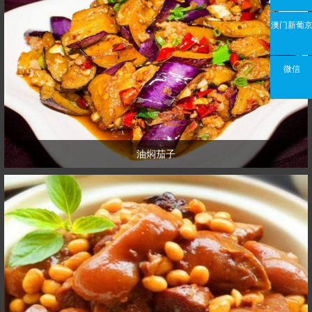
澳门新葡
官网
微信
油焖茄子