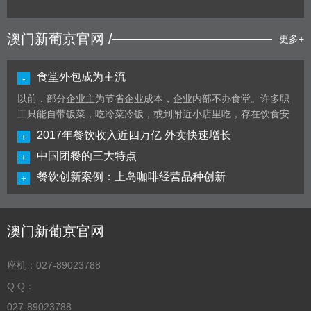
澳门新葡京官网 /
更多+
食堂外包成为主流
-
以前，部分企业主为节省企业成本，企业内部不办食堂。许多职
工只能自带饭菜，吃冷菜冷饭，或到附近小店里吃，存在饮食安
全隐患。针对这种情况，衢州市总工会以"强保障，促和谐"活动
2017年餐饮收入近四万亿 外卖快速增长
+
为载体，推动企业职工食堂建设。许多企业也以"职工满意食
中国团餐的三大特点
+
堂"创建为目标，不断提升职工生活品质。目前，衢州规模以上企
业基本上建立起了职...
【详细】
餐饮创新案例：上岛咖啡经营品种创新
+
澳门新葡京官网
座机：027-89023788
Q Q：
027-89023788