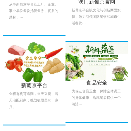
澳门新葡京官网
从事新葡京平台及工厂、企业、
新葡京平台以文化与创新两面旗
事业单位餐饮托管业务，优质的
帜，致力引领团队餐饮和城市生
菜肴，···
活餐饮···
食品安全
新葡京平台
为保证食品卫生，保障全体员工
全程有机可追溯，当天采摘，当
的身体健康，给就餐者提供一个
天宅配到家；挑战极限美味，凉
清洁···
拌、···