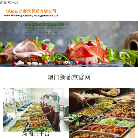
新葡京平台
澳门新葡京官网
新葡京平台