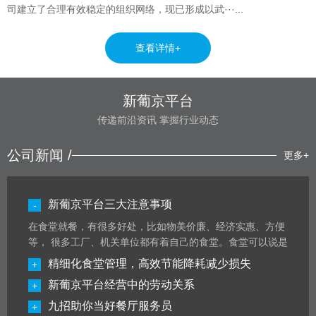
司建立了合理有效稳定的组织网络，现已形成以武···...
查看详情+
新葡京平台
传递前沿资讯 掌握行业动态
公司新闻 /
更多+
新葡京平台三大注意事项
-
在食堂就餐，有很多好处，比如物美价廉、经济实惠、方便
等， 很多工厂、机关单位都有着自己的食堂。食堂可以说是
一种变相的福利，好的食堂互影响就餐者对单位或学校的印
精细化食堂管理，高效节能降耗减少损失
+
象。然而无论是学生食堂，还是单位食堂，面对的都是群体
新葡京平台经营中的劳动关系
+
顾客，一般都采取的新葡京平台经营方式，但是目前在食堂
管理上存在诸多问题，主要表现在以下几个方面...
【详细】
九招助你当好餐厅服务员
+