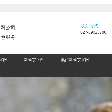
联系方式
官网公司
027-89023788
承包服务
官网
新葡京平台
澳门新葡京官网