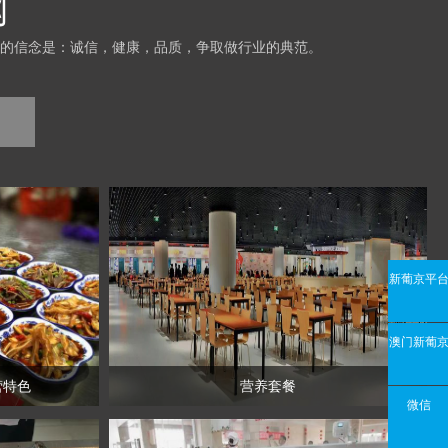
网
的信念是：诚信，健康，品质，争取做行业的典范。
新葡京平
澳门新葡
官网
营特色
营养套餐
微信