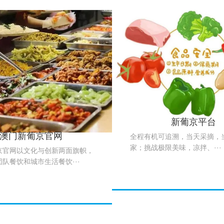
新葡京平台
澳门新葡京官网
全程有机可追溯，当天采摘，
家；挑战极限美味，凉拌、···
京官网以文化与创新两面旗帜，
队餐饮和城市生活餐饮···