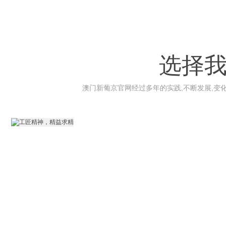
选择
澳门新葡京官网经过多年的实践,不断发展,变