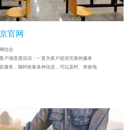
京官网
网结合
客户满意度说话：一直为客户提供完善的服务
饮服务，随时收集各种信息，可以及时、有效地