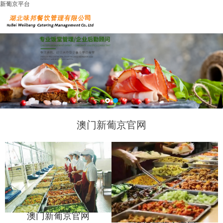
新葡京平台
澳门新葡京官网
澳门新葡京官网