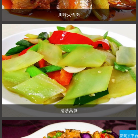
川味火锅肉
清炒莴笋
新葡京平