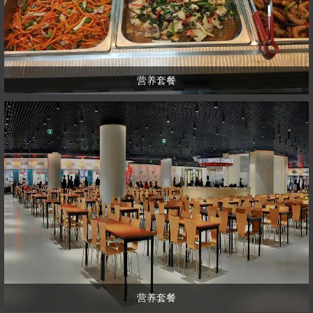
营养套餐
营养套餐