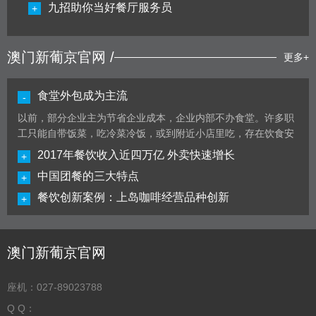
食堂管理上存在诸多问题，主要表现在以下几个方面...
【详
九招助你当好餐厅服务员
+
细】
澳门新葡京官网 /
更多+
食堂外包成为主流
-
以前，部分企业主为节省企业成本，企业内部不办食堂。许多职
工只能自带饭菜，吃冷菜冷饭，或到附近小店里吃，存在饮食安
全隐患。针对这种情况，衢州市总工会以"强保障，促和谐"活动
2017年餐饮收入近四万亿 外卖快速增长
+
为载体，推动企业职工食堂建设。许多企业也以"职工满意食
中国团餐的三大特点
+
堂"创建为目标，不断提升职工生活品质。目前，衢州规模以上企
业基本上建立起了职...
【详细】
餐饮创新案例：上岛咖啡经营品种创新
+
澳门新葡京官网
座机：027-89023788
Q Q：