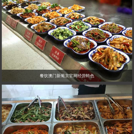
餐饮澳门新葡京官网经营特色