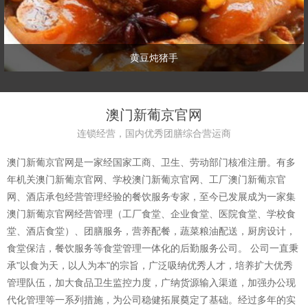
黄豆炖猪手
澳门新葡京官网
连锁经营，国内优秀团膳综合营运商
澳门新葡京官网是一家经国家工商、卫生、劳动部门核准注册。有多
年机关澳门新葡京官网、学校澳门新葡京官网、工厂澳门新葡京官
网、酒店承包经营管理经验的餐饮服务专家，至今已发展成为一家集
澳门新葡京官网经营管理（工厂食堂、企业食堂、医院食堂、学校食
堂、酒店食堂）、团膳服务，营养配餐，蔬菜粮油配送，厨房设计，
食堂保洁，餐饮服务等食堂管理一体化的后勤服务公司。 公司一直秉
承"以食为天，以人为本"的宗旨，广泛吸纳优秀人才，培养扩大优秀
管理队伍，加大食品卫生监控力度，广纳货源输入渠道，加强办公现
代化管理等一系列措施，为公司稳健拓展奠定了基础。经过多年的实