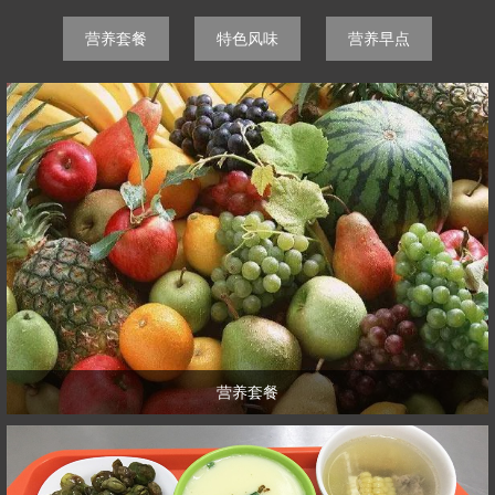
营养套餐
特色风味
营养早点
营养套餐