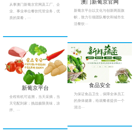
澳门新葡京官网
从事澳门新葡京官网及工厂、企
新葡京平台以文化与创新两面旗
业、事业单位餐饮托管业务，优
帜，致力引领团队餐饮和城市生
质的菜肴，···
活餐饮···
食品安全
新葡京平台
为保证食品卫生，保障全体员工
全程有机可追溯，当天采摘，当
的身体健康，给就餐者提供一个
天宅配到家；挑战极限美味，凉
清洁···
拌、···