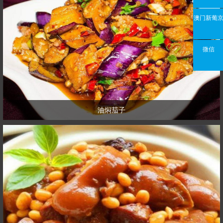
澳门新葡
官网
微信
油焖茄子