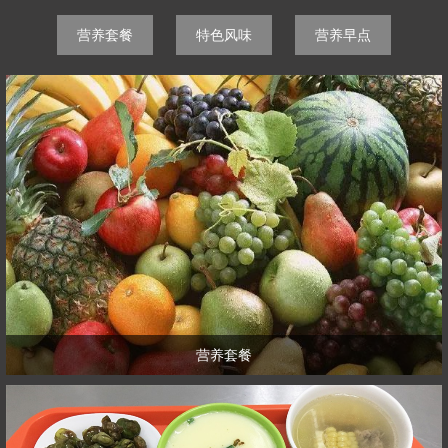
营养套餐
特色风味
营养早点
营养套餐