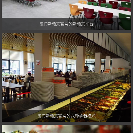
澳门新葡京官网的新葡京平台
澳门新葡京官网的八种承包模式