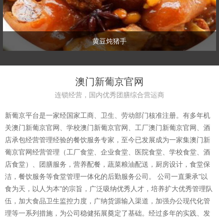
黄豆炖猪手
澳门新葡京官网
连锁经营，国内优秀团膳综合营运商
新葡京平台是一家经国家工商、卫生、劳动部门核准注册。有多年机
关澳门新葡京官网、学校澳门新葡京官网、工厂澳门新葡京官网、酒
店承包经营管理经验的餐饮服务专家，至今已发展成为一家集澳门新
葡京官网经营管理（工厂食堂、企业食堂、医院食堂、学校食堂、酒
店食堂）、团膳服务，营养配餐，蔬菜粮油配送，厨房设计，食堂保
洁，餐饮服务等食堂管理一体化的后勤服务公司。 公司一直秉承"以
食为天，以人为本"的宗旨，广泛吸纳优秀人才，培养扩大优秀管理队
伍，加大食品卫生监控力度，广纳货源输入渠道，加强办公现代化管
理等一系列措施，为公司稳健拓展奠定了基础。经过多年的实践、发