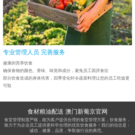
专业管理人员 完善服务
健康的营养饮食
确保食物的颜色、香味、味觉和成分，避免员工因厌食症
部分饮食造成的身体伤害，四季变化时令蔬菜料理让您的员工吃饭更
可取
食材粮油配送 澳门新葡京官网
食堂管理制度严格，能为客户提供合理的食堂管理方案，饮食服务，
致力于为企业员工提供更科学合理的优良饮食服务！我们的信念是：
诚信，健康，品质，争取做行业的典范。