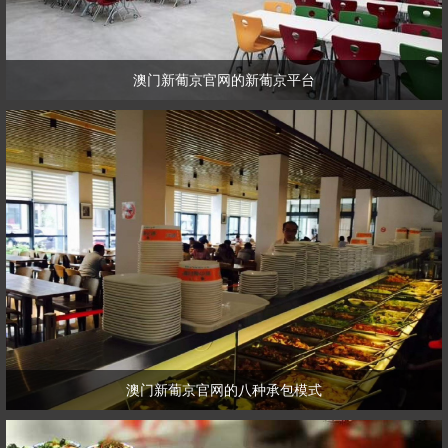
澳门新葡京官网的新葡京平台
澳门新葡京官网的八种承包模式