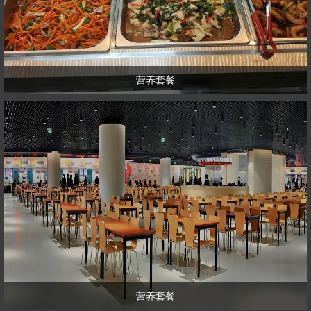
营养套餐
营养套餐