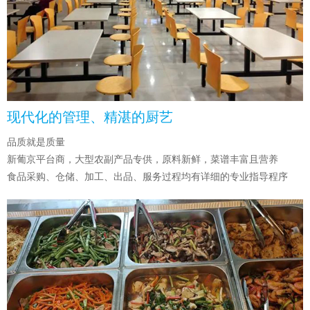
现代化的管理、精湛的厨艺
品质就是质量
新葡京平台商，大型农副产品专供，原料新鲜，菜谱丰富且营养
食品采购、仓储、加工、出品、服务过程均有详细的专业指导程序