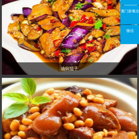
澳门新葡
官网
微信
油焖茄子