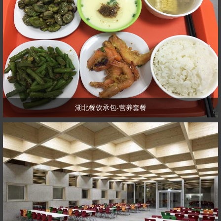
湖北餐饮承包-营养套餐