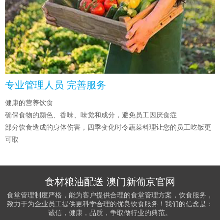
专业管理人员 完善服务
健康的营养饮食
确保食物的颜色、香味、味觉和成分，避免员工因厌食症
部分饮食造成的身体伤害，四季变化时令蔬菜料理让您的员工吃饭更
可取
食材粮油配送 澳门新葡京官网
食堂管理制度严格，能为客户提供合理的食堂管理方案，饮食服务，
致力于为企业员工提供更科学合理的优良饮食服务！我们的信念是：
诚信，健康，品质，争取做行业的典范。