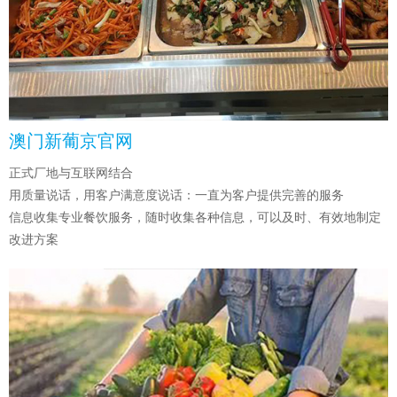
澳门新葡京官网
正式厂地与互联网结合
用质量说话，用客户满意度说话：一直为客户提供完善的服务
信息收集专业餐饮服务，随时收集各种信息，可以及时、有效地制定
改进方案