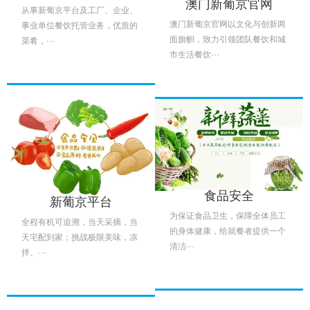
澳门新葡京官网
从事新葡京平台及工厂、企业、
澳门新葡京官网以文化与创新两
事业单位餐饮托管业务，优质的
面旗帜，致力引领团队餐饮和城
菜肴，···
市生活餐饮···
食品安全
新葡京平台
为保证食品卫生，保障全体员工
全程有机可追溯，当天采摘，当
的身体健康，给就餐者提供一个
天宅配到家；挑战极限美味，凉
清洁···
拌、···