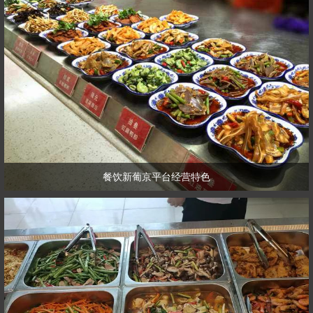
餐饮新葡京平台经营特色