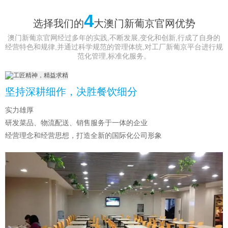
4
选择我们的
大澳门新葡京官网优势
澳门新葡京官网经过多年的实践,不断发展,变化和创新,行成了自身的
经营特色和规律,并通过科学规范的管理体统,对工厂新葡京平台进行规
范化管理,标准化服务。
坚持深耕细作，决胜餐饮细分
实力雄厚
研发菜品、物流配送、销售服务于一体的企业
经营理念和经营思想，打造全新的国际化公司形象