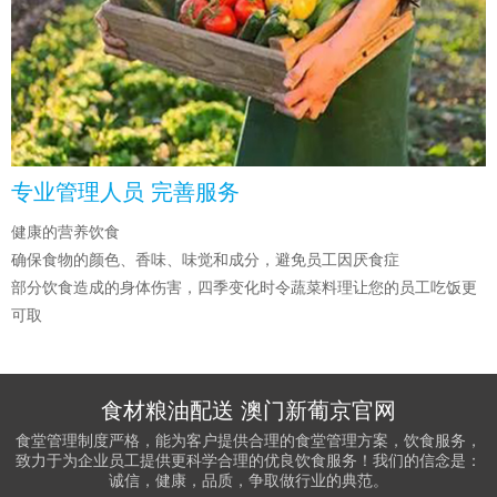
专业管理人员 完善服务
健康的营养饮食
确保食物的颜色、香味、味觉和成分，避免员工因厌食症
部分饮食造成的身体伤害，四季变化时令蔬菜料理让您的员工吃饭更
可取
食材粮油配送 澳门新葡京官网
食堂管理制度严格，能为客户提供合理的食堂管理方案，饮食服务，
致力于为企业员工提供更科学合理的优良饮食服务！我们的信念是：
诚信，健康，品质，争取做行业的典范。