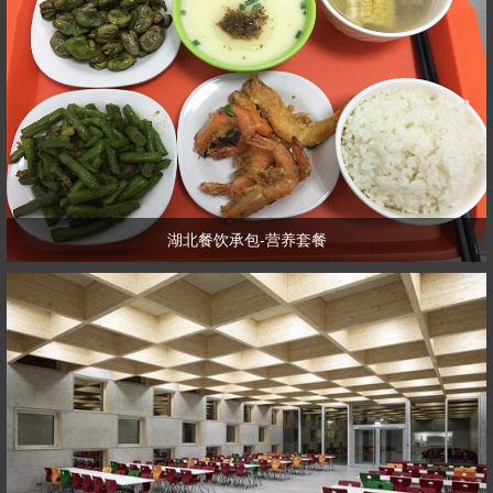
湖北餐饮承包-营养套餐