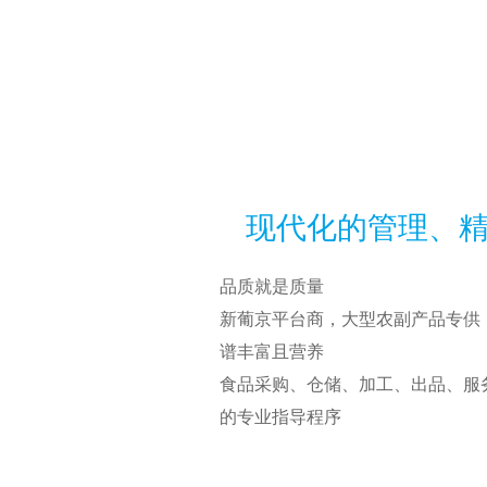
现代化的管理、
品质就是质量
新葡京平台商，大型农副产品专供
谱丰富且营养
食品采购、仓储、加工、出品、服
的专业指导程序