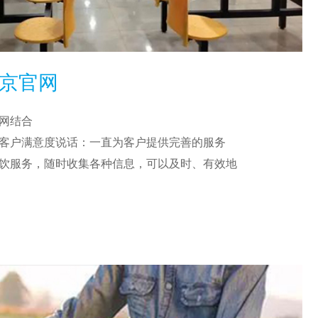
京官网
网结合
客户满意度说话：一直为客户提供完善的服务
饮服务，随时收集各种信息，可以及时、有效地