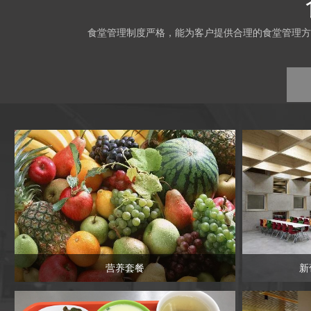
食堂管理制度严格，能为客户提供合理的食堂管理方
营养套餐
新