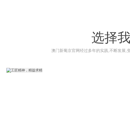
选择
澳门新葡京官网经过多年的实践,不断发展,