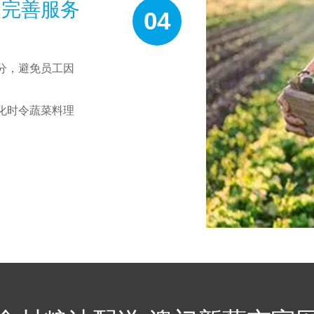
 完善服务
04
分，避免员工因
化时令蔬菜料理