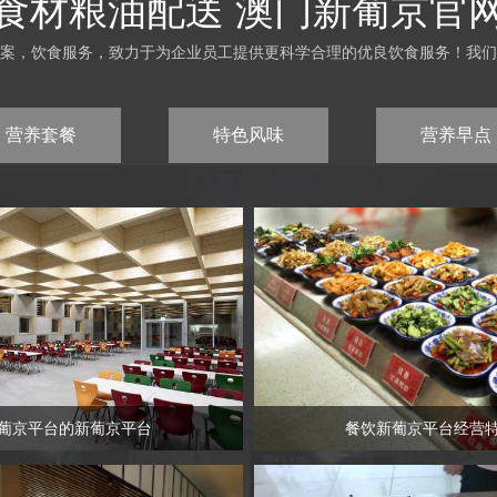
食材粮油配送 澳门新葡京官
案，饮食服务，致力于为企业员工提供更科学合理的优良饮食服务！我们
营养套餐
特色风味
营养早点
葡京平台的新葡京平台
餐饮新葡京平台经营