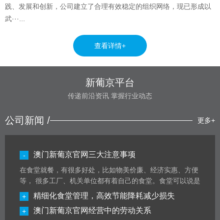
践、发展和创新，公司建立了合理有效稳定的组织网络，现已形成以
武···...
查看详情+
新葡京平台
传递前沿资讯 掌握行业动态
公司新闻 /
更多+
澳门新葡京官网三大注意事项
-
在食堂就餐，有很多好处，比如物美价廉、经济实惠、方便
等， 很多工厂、机关单位都有着自己的食堂。食堂可以说是
一种变相的福利，好的食堂互影响就餐者对单位或学校的印
精细化食堂管理，高效节能降耗减少损失
+
象。然而无论是学生食堂，还是单位食堂，面对的都是群体
澳门新葡京官网经营中的劳动关系
+
顾客，一般都采取的澳门新葡京官网经营方式，但是目前在