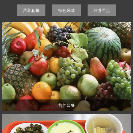
营养套餐
特色风味
营养早点
营养套餐