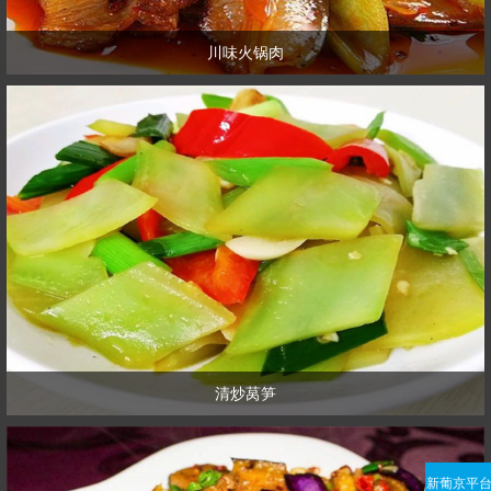
川味火锅肉
清炒莴笋
新葡京平