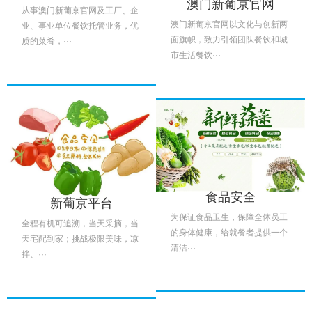
澳门新葡京官网
从事澳门新葡京官网及工厂、企
澳门新葡京官网以文化与创新两
业、事业单位餐饮托管业务，优
面旗帜，致力引领团队餐饮和城
质的菜肴，···
市生活餐饮···
食品安全
新葡京平台
为保证食品卫生，保障全体员工
全程有机可追溯，当天采摘，当
的身体健康，给就餐者提供一个
天宅配到家；挑战极限美味，凉
清洁···
拌、···